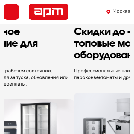
Москва
Скидки до -30%
на
топовые модели
оборудования
Профессиональные плиты, холодильники,
П
пароконвектоматы и другое со скидкой.
т