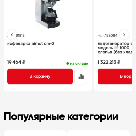
Арт.
191813
Арт.
158084
кофеварка airhot cm-2
льдогенератор eks
модель llf-1000, 
хлопья (без хлада
19 464 ₽
1 322 213 ₽
на складе
В корзину
В корз
Популярные категории