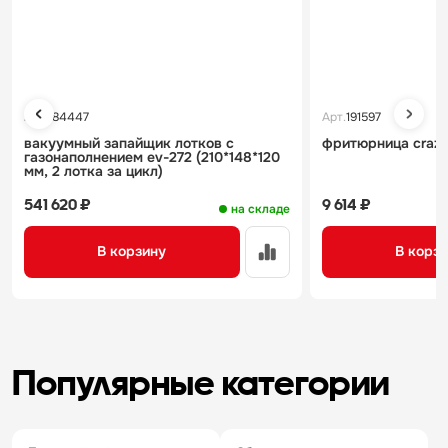
Арт.
184447
Арт.
191597
вакуумный запайщик лотков с
фритюрница crazy
газонаполнением ev-272 (210*148*120
мм, 2 лотка за цикл)
541 620 ₽
9 614 ₽
на складе
В корзину
В корз
Популярные категории