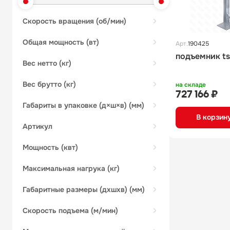
скорость вращения (об/мин)
общая мощность (вт)
Арт.
190425
подъемник ts
вес нетто (кг)
вес брутто (кг)
на складе
727 166 ₽
габариты в упаковке (д×ш×в) (мм)
В корзин
артикул
мощность (квт)
максимальная нагрука (кг)
габаритные размеры (дхшхв) (мм)
скорость подъема (м/мин)