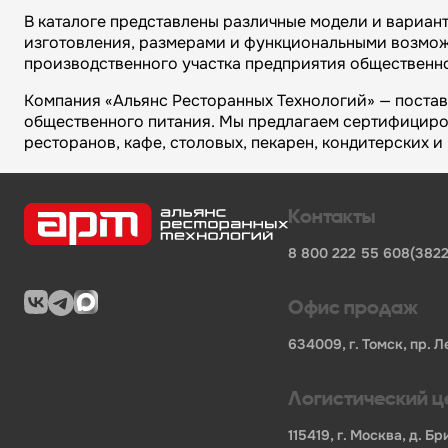
В каталоге представлены различные модели и вариан
изготовления, размерами и функциональными возможн
производственного участка предприятия общественно
Компания «Альянс Ресторанных Технологий» — поста
общественного питания. Мы предлагаем сертифициро
ресторанов, кафе, столовых, пекарен, кондитерских 
Преимущества компании «Альянс Ресторанных Технол
Контакты
широкий ассортимент оборудования, кухонного 
поставки продукции от известных профессионал
8 800 222 55 60
8(3822
сертифицированные товары от официальных по
помощь в подборе оборудования и инвентаря д
поставки для предприятий общественного питан
Офис продаж
В нашем каталоге также представлены другие катег
634009, г. Томск, пр. Л
фронтальные посудомоечные машины
вакуумные упаковочные аппараты
Логистический ц
пароконвектоматы для профессиональной кухни
115419, г. Москва, д. 
индукционные печи