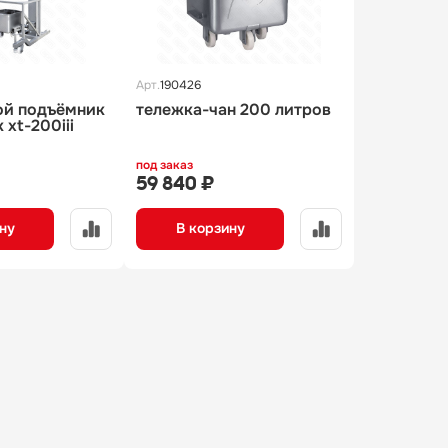
Арт.
190426
ой подъёмник
тележка-чан 200 литров
 xt-200iii
под заказ
59 840 ₽
ну
В корзину