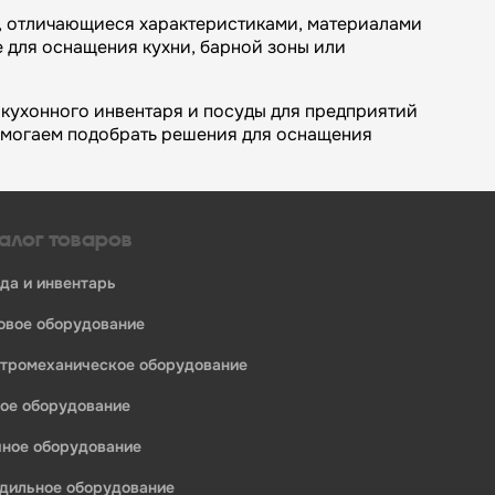
, отличающиеся характеристиками, материалами
 для оснащения кухни, барной зоны или
кухонного инвентаря и посуды для предприятий
омогаем подобрать решения для оснащения
алог товаров
уда и инвентарь
ловое оборудование
ктромеханическое оборудование
едприятий общественного питания:
ное оборудование
ечное оборудование
одильное оборудование