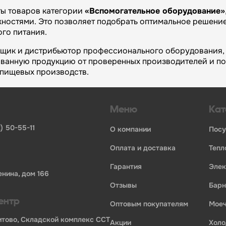
ты товаров категории
«Вспомогательное оборудование»
остями. Это позволяет подобрать оптимальное решение
го питания.
вщик и дистрибьютор профессионального оборудования, 
ванную продукцию от проверенных производителей и п
и пищевых производств.
огий»:
Меню
Кат
инвентаря и посуды для HoReCa
ьных брендов
) 50-55-11
о компании
пос
ставщиков и дистрибьюторов
ля профессиональной кухни
оплата и доставка
теп
ия по всей России
гарантия
эле
ории профессионального оборудования для оснащения пр
енина, дом 166
отзывы
бар
ентр
оптовым покупателям
мо
Бритово, Складской комплекс ССТ
акции
хол