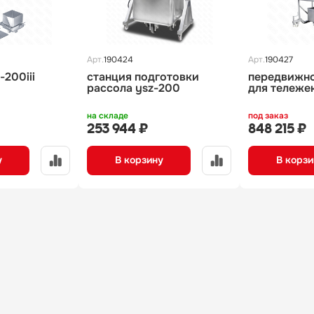
Арт.
190424
Арт.
190427
-200iii
станция подготовки
передвижн
рассола ysz-200
для тележек
на складе
под заказ
253 944 ₽
848 215 ₽
у
В корзину
В корзи