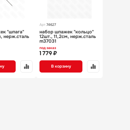
Арт.
74627
ек "шпага"
набор шпажек "кольцо"
м, нерж.сталь
12шт., 11,2см, нерж.сталь
m37031
под заказ
1 779 ₽
ну
В корзину