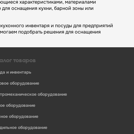
ающиеся характеристиками, материалами
 для оснащения кухни, барной зоны или
кухонного инвентаря и посуды для предприятий
омогаем подобрать решения для оснащения
алог товаров
уда и инвентарь
ловое оборудование
ктромеханическое оборудование
едприятий общественного питания:
ное оборудование
ечное оборудование
одильное оборудование