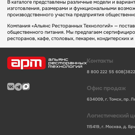
В каталоге представлены различные модели и вариан
изготовления, размерами и функциональными возможн
производственного участка предприятия общественно
Компания «Альянс Ресторанных Технологий» — поста
общественного питания. Мы предлагаем сертифициро
ресторанов, кафе, столовых, пекарен, кондитерских 
Преимущества компании «Альянс Ресторанных Технол
Контакты
широкий ассортимент оборудования, кухонного 
поставки продукции от известных профессионал
8 800 222 55 60
8(3822
сертифицированные товары от официальных по
помощь в подборе оборудования и инвентаря д
поставки для предприятий общественного питан
Офис продаж
В нашем каталоге также представлены другие катег
634009, г. Томск, пр. Л
фронтальные посудомоечные машины
вакуумные упаковочные аппараты
Логистический ц
пароконвектоматы для профессиональной кухни
115419, г. Москва, д. 
индукционные печи