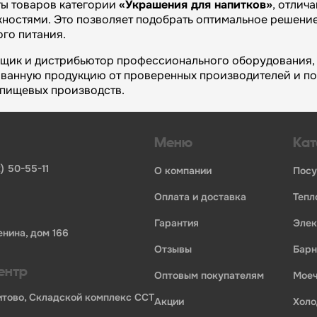
ты товаров категории
«Украшения для напитков»
, отлич
остями. Это позволяет подобрать оптимальное решение
го питания.
вщик и дистрибьютор профессионального оборудования, 
ванную продукцию от проверенных производителей и п
и пищевых производств.
огий»:
Меню
Кат
инвентаря и посуды для HoReCa
ьных брендов
) 50-55-11
о компании
пос
ставщиков и дистрибьюторов
ля профессиональной кухни
оплата и доставка
теп
ия по всей России
гарантия
эле
ории профессионального оборудования для оснащения пр
енина, дом 166
отзывы
бар
ентр
оптовым покупателям
мо
Бритово, Складской комплекс ССТ
акции
хол