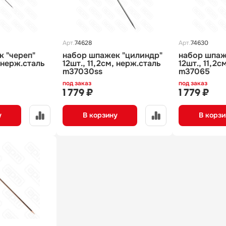
Арт.
74628
Арт.
74630
 "череп"
набор шпажек "цилиндр"
набор шпаж
, нерж.сталь
12шт., 11,2см, нерж.сталь
12шт., 11,2с
m37030ss
m37065
под заказ
под заказ
1 779 ₽
1 779 ₽
у
В корзину
В корзи