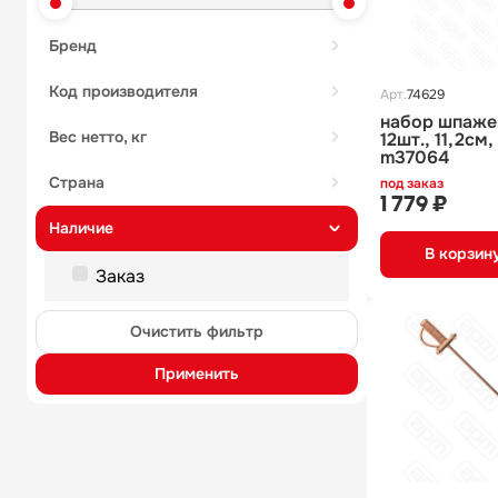
бренд
код производителя
Арт.
74629
набор шпажек
вес нетто, кг
12шт., 11,2см
m37064
страна
под заказ
1 779 ₽
наличие
В корзин
Заказ
Очистить фильтр
Применить