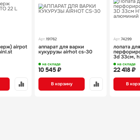
Арт.
191762
Арт.
74299
нерж) airpot
аппарат для варки
лопата дл
inl.st
кукурузы airhot cs-30
перфориров
3d 33см, h170 см,
алюминий,
на складе
на складе
10 545 ₽
22 418 ₽
В корзину
В кор