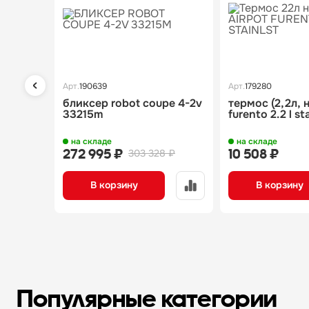
Арт.
190639
Арт.
179280
бликсер robot coupe 4-2v
термос (2,2л, 
33215m
furento 2.2 l sta
на складе
на складе
272 995 ₽
10 508 ₽
303 328 ₽
В корзину
В корзину
Популярные категории