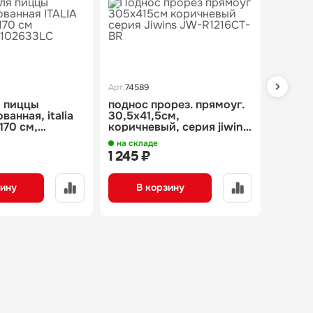
Арт.
74589
Арт.
7518
я пиццы
поднос прорез. прямоуг.
набор
анная, italia
30,5х41,5см,
работы
коричневый, серия jiwins
предме
 1026/33lc
jw-r1216ct-br
50wa
на складе
на скл
1 245 ₽
3 143 
зину
В корзину
В