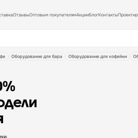
ставка
Отзывы
Оптовым покупателям
Акции
Блог
Контакты
Проектир
афе
оборудование для бара
оборудование для кофейни
0%
одели
я
ки,