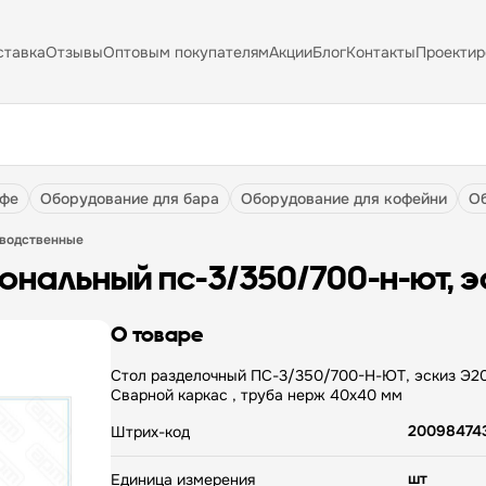
ставка
Отзывы
Оптовым покупателям
Акции
Блог
Контакты
Проектир
афе
оборудование для бара
оборудование для кофейни
зводственные
ональный пс-3/350/700-н-ют, э
О товаре
Стол разделочный ПС-3/350/700-Н-ЮТ, эскиз Э20958
Сварной каркас , труба нерж 40х40 мм
20098474
Штрих-код
шт
Единица измерения