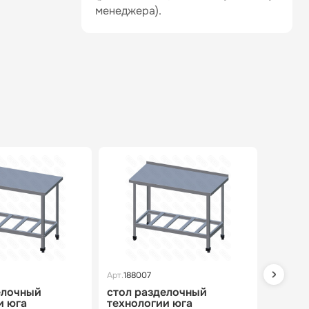
менеджера).
Арт.
188007
Арт.
1877
елочный
стол разделочный
стол 
и юга
технологии юга
техно