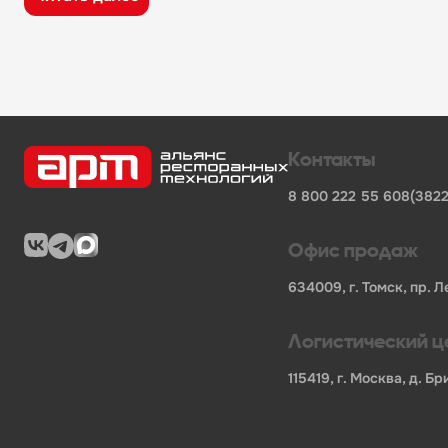
широкий ассортимент оборудования, кухонного 
поставки продукции от известных профессионал
сертифицированные товары от официальных по
помощь в подборе оборудования и инвентаря д
поставки для предприятий общественного питан
Характеристики товара
Контакты
Штрих-код
-
2009847434380
8 800 222 55 60
8(3822
Единица измерения
-
шт
Артикул
-
204131
Бренд
-
Технологии Юга
Офис продаж
Длина НЕТТО, мм
-
Ширина НЕТТО, мм
-
600
634009, г. Томск, пр. Л
Высота НЕТТО, мм
-
850
Вес НЕТТО, кг
-
0
Логистический ц
Вес БРУТТО, кг
-
0
Страна
-
Россия
115419, г. Москва, д. 
В нашем каталоге также представлены другие катег
фронтальные посудомоечные машины