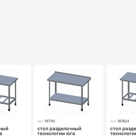
Арт.
187761
Арт.
187824
чный
стол разделочный
стол разд
а
технологии юга
технологи