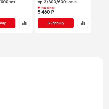
/600-ют
ср-3/800/600-ют-э
сп-2/
под заказ
под за
5 460 ₽
7 739
зину
В корзину
В