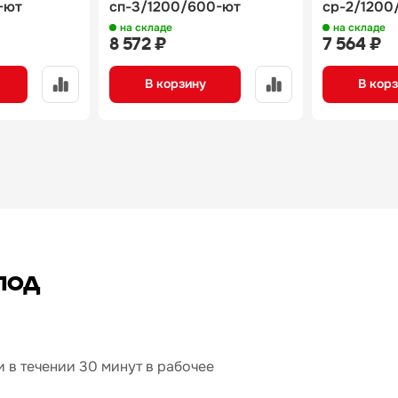
-ют
сп-3/1200/600-ют
ср-2/1200
на складе
на складе
8 572 ₽
7 564 ₽
В корзину
В кор
под
 в течении 30 минут в рабочее