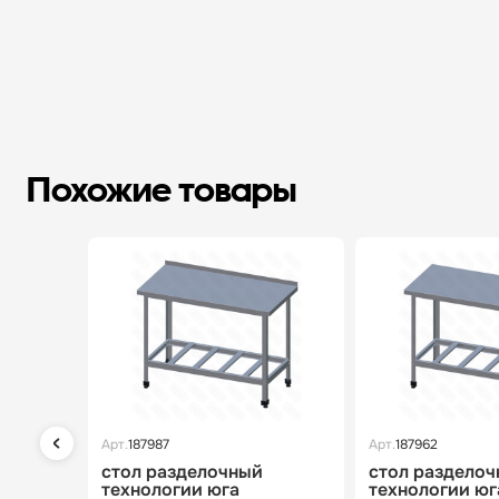
Похожие товары
Арт.
187987
Арт.
187962
стол разделочный
стол раздело
технологии юга
технологии юг