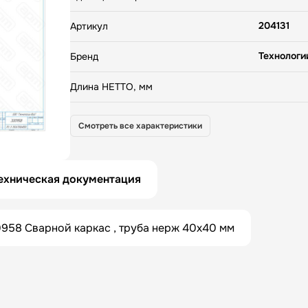
204131
Артикул
Технологи
Бренд
Длина НЕТТО, мм
600
Ширина НЕТТО, мм
Смотреть все характеристики
850
Высота НЕТТО, мм
0
Вес НЕТТО, кг
ехническая документация
0
Вес БРУТТО, кг
958 Сварной каркас , труба нерж 40х40 мм
Россия
Страна