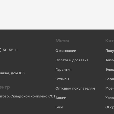
инвентаря и посуды для HoReCa
ьных брендов
ставщиков и дистрибьюторов
ля профессиональной кухни
ия по всей России
Меню
Кат
) 50-55-11
о компании
пос
оплата и доставка
теп
гарантия
эле
енина, дом 166
отзывы
бар
ентр
оптовым покупателям
мо
Бритово, Складской комплекс ССТ
акции
хол
ории профессионального оборудования для оснащения пр
блог
обо