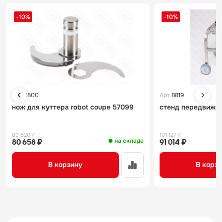
-10%
-10%
Арт.
8800
Арт.
8819
нож для куттера robot coupe 57099
стенд передвижно
89 620 ₽
101 127 ₽
на складе
80 658 ₽
91 014 ₽
В корзину
В корз