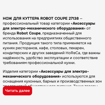
НОЖ ДЛЯ КУТТЕРА ROBOT COUPE 27138
—
профессиональный товар категории «
Аксессуары
для электро-механического оборудования
» от
бренда
Robot Coupe
, предназначенный для
использования на предприятиях общественного
питания. Продукция такого типа применяется на
кухнях ресторанов, кафе, столовых, пекарен,
кондитерских и других заведений HoReCa, где важны
надёжность, удобство эксплуатации и соответствие
требованиям профессиональной кухни.
Изделия категории «
Аксессуары для электро-
механического оборудования
» используются для
оснащения кухонных, барных и производственных зон
предприятий общественного питания. Такие товары
Читать далее
применяются на профессиональных кухнях
ресторанов и кафе, в столовых, пекарнях,
кондитерских и на пищевых производствах, где