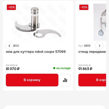
-10%
-10%
Арт.
8800
Арт.
8819
нож для куттера robot coupe 57099
стенд передвижно
90 078 ₽
102 070 ₽
на складе
81 070 ₽
91 863 ₽
В корзину
В корз