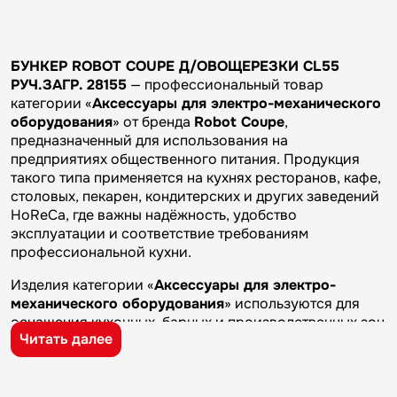
БУНКЕР ROBOT COUPE Д/ОВОЩЕРЕЗКИ CL55
РУЧ.ЗАГР. 28155
— профессиональный товар
категории «
Аксессуары для электро-механического
оборудования
» от бренда
Robot Coupe
,
предназначенный для использования на
предприятиях общественного питания. Продукция
такого типа применяется на кухнях ресторанов, кафе,
столовых, пекарен, кондитерских и других заведений
HoReCa, где важны надёжность, удобство
эксплуатации и соответствие требованиям
профессиональной кухни.
Изделия категории «
Аксессуары для электро-
механического оборудования
» используются для
оснащения кухонных, барных и производственных зон
Читать далее
предприятий общественного питания. Такие товары
применяются на профессиональных кухнях
ресторанов и кафе, в столовых, пекарнях,
кондитерских и на пищевых производствах, где