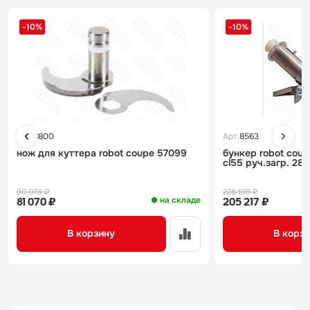
-10%
-10%
Арт.
8800
Арт.
8563
нож для куттера robot coupe 57099
бункер robot cou
cl55 руч.загр. 281
90 078 ₽
228 019 ₽
на складе
81 070 ₽
205 217 ₽
В корзину
В корз