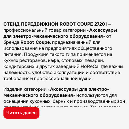
СТЕНД ПЕРЕДВИЖНОЙ ROBOT COUPE 27201
—
профессиональный товар категории «
Аксессуары
для электро-механического оборудования
» от
бренда
Robot Coupe
, предназначенный для
использования на предприятиях общественного
питания. Продукция такого типа применяется на
кухнях ресторанов, кафе, столовых, пекарен,
кондитерских и других заведений HoReCa, где важны
надёжность, удобство эксплуатации и соответствие
требованиям профессиональной кухни.
Изделия категории «
Аксессуары для электро-
механического оборудования
» используются для
оснащения кухонных, барных и производственных зон
предприятий общественного питания. Такие товары
Читать далее
применяются на профессиональных кухнях
ресторанов и кафе, в столовых, пекарнях,
кондитерских и на пищевых производствах, где