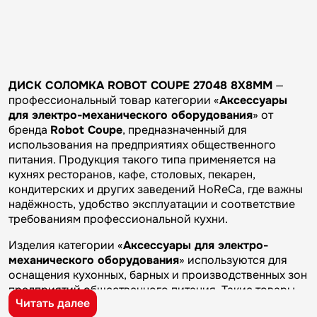
ДИСК СОЛОМКА ROBOT COUPE 27048 8Х8ММ
—
профессиональный товар категории «
Аксессуары
для электро-механического оборудования
» от
бренда
Robot Coupe
, предназначенный для
использования на предприятиях общественного
питания. Продукция такого типа применяется на
кухнях ресторанов, кафе, столовых, пекарен,
кондитерских и других заведений HoReCa, где важны
надёжность, удобство эксплуатации и соответствие
требованиям профессиональной кухни.
Изделия категории «
Аксессуары для электро-
механического оборудования
» используются для
оснащения кухонных, барных и производственных зон
предприятий общественного питания. Такие товары
Читать далее
применяются на профессиональных кухнях