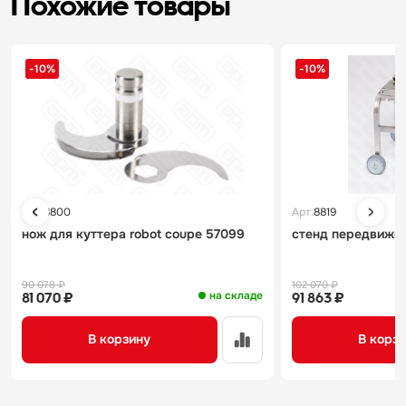
Похожие товары
-10%
-10%
Арт.
8800
Арт.
8819
нож для куттера robot coupe 57099
стенд передвижно
90 078 ₽
102 070 ₽
на складе
81 070 ₽
91 863 ₽
В корзину
В корз