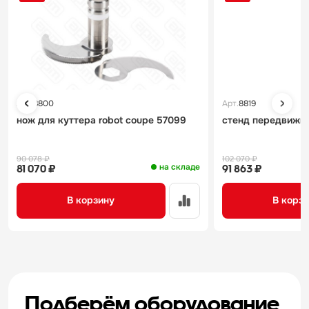
Арт.
8800
Арт.
8819
нож для куттера robot coupe 57099
стенд передвижно
90 078 ₽
102 070 ₽
на складе
81 070 ₽
91 863 ₽
В корзину
В корз
Подберём оборудование