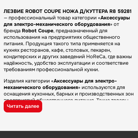
ЛЕЗВИЕ ROBOT COUPE НОЖА Д/КУТТЕРА R8 59281
— профессиональный товар категории «
Аксессуары
для электро-механического оборудования
» от
бренда
Robot Coupe
, предназначенный для
использования на предприятиях общественного
питания. Продукция такого типа применяется на
кухнях ресторанов, кафе, столовых, пекарен,
кондитерских и других заведений HoReCa, где важны
надёжность, удобство эксплуатации и соответствие
требованиям профессиональной кухни.
Изделия категории «
Аксессуары для электро-
механического оборудования
» используются для
оснащения кухонных, барных и производственных зон
предприятий общественного питания. Такие товары
Читать далее
применяются на профессиональных кухнях
ресторанов и кафе, в столовых, пекарнях,
кондитерских и на пищевых производствах, где
требуется качественное оборудование и кухонный
инвентарь для ежедневной работы.