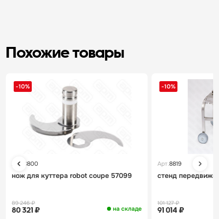
Похожие товары
-10%
-10%
Арт.
8800
Арт.
8819
нож для куттера robot coupe 57099
стенд передвижно
89 246 ₽
101 127 ₽
на складе
80 321 ₽
91 014 ₽