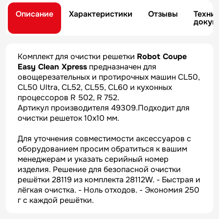
Описание
Характеристики
Отзывы
Техни
докум
Комплект для очистки решетки
Robot Coupe
Easy Clean Xpress
предназначен для
овощерезательных и протирочных машин CL50,
CL50 Ultra, CL52, CL55, CL60 и кухонных
процессоров R 502, R 752.
Артикул производителя 49309.Подходит для
очистки решеток 10х10 мм.
Для уточнения совместимости аксессуаров с
оборудованием просим обратиться к вашим
менеджерам и указать серийный номер
изделия. Решение для безопасной очистки
решётки 28119 из комплекта 28112W. - Быстрая и
лёгкая очистка. - Ноль отходов. - Экономия 250
г с каждой решётки.