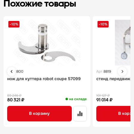
Похожие товары
-10%
-10%
Арт.
8800
Арт.
8819
нож для куттера robot coupe 57099
стенд передвижно
89 246 ₽
101 127 ₽
на складе
80 321 ₽
91 014 ₽
В корзину
В корз