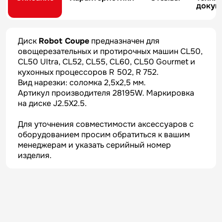
докум
Диск
Robot Coupe
предназначен для
овощерезательных и протирочных машин CL50,
CL50 Ultra, CL52, CL55, CL60, CL50 Gourmet и
кухонных процессоров R 502, R 752.
Вид нарезки: соломка 2,5х2,5 мм.
Артикул производителя 28195W. Маркировка
на диске J2.5X2.5.
Для уточнения совместимости аксессуаров с
оборудованием просим обратиться к вашим
менеджерам и указать серийный номер
изделия.