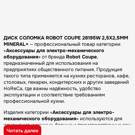
ДИСК СОЛОМКА ROBOT COUPE 28195W 2,5Х2,5ММ
MINERAL+
— профессиональный товар категории
«
Аксессуары для электро-механического
оборудования
» от бренда
Robot Coupe
,
предназначенный для использования на
предприятиях общественного питания. Продукция
такого типа применяется на кухнях ресторанов, кафе,
столовых, пекарен, кондитерских и других заведений
HoReCa, где важны надёжность, удобство
эксплуатации и соответствие требованиям
профессиональной кухни.
Изделия категории «
Аксессуары для электро-
механического оборудования
» используются для
оснащения кухонных, барных и производственных зон
Читать далее
предприятий общественного питания. Такие товары