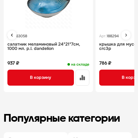
Арт.
163058
Арт.
188294
салатник меламиновый 24*21*7см,
крышка для мусорн
1000 мл. p.l. dandelion
crc3p
937 ₽
786 ₽
на складе
В корзину
В корз
Популярные категории