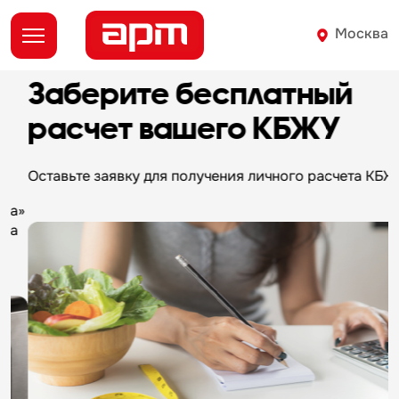
Москва
Заберите бесплатный
расчет вашего КБЖУ
Оставьте заявку для получения
личного расчета КБЖУ
И
с
а»
о
а