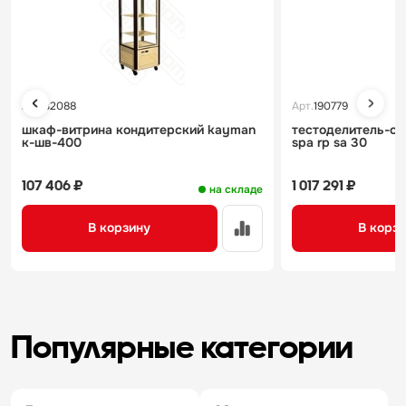
Арт.
32088
Арт.
190779
шкаф-витрина кондитерский kayman
тестоделитель-ок
к-шв-400
spa rp sa 30
107 406 ₽
1 017 291 ₽
на складе
В корзину
В корз
Популярные категории