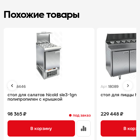
Похожие товары
Арт.
18446
Арт.
18089
стол для салатов hicold sle3-1gn
стол для пиццы hic
полипропилен с крышкой
98 365 ₽
229 448 ₽
под заказ
В корзину
В корз