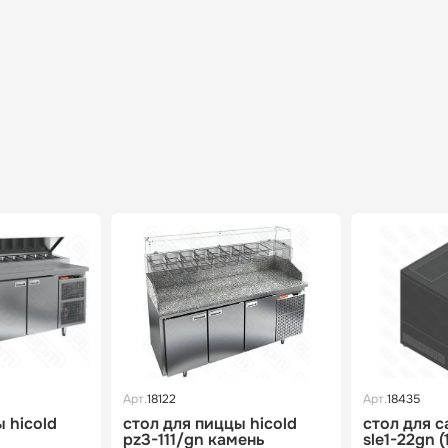
Арт.
18122
Арт.
18435
 hicold
стол для пиццы hicold
стол для с
pz3-111/gn камень
sle1-22gn (