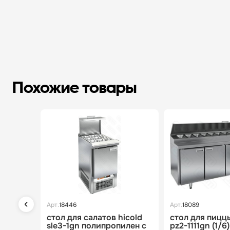
Похожие товары
Арт.
18446
Арт.
18089
стол для салатов hicold
стол для пиццы
sle3-1gn полипропилен с
pz2-1111gn (1/6)