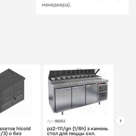
менеджера).
Арт.
186163
Арт.
1824
алатов hicold
pz2-111/gn (1/6h) з камень
стол д
1/3) о без
стол для пиццы охл.
sl2t-11