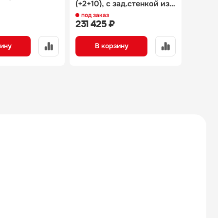
(+2+10), с зад.стенкой из
нерж., 3 двери,
под заказ
под за
1835х700х850
231 425 ₽
250 0
зину
В корзину
В