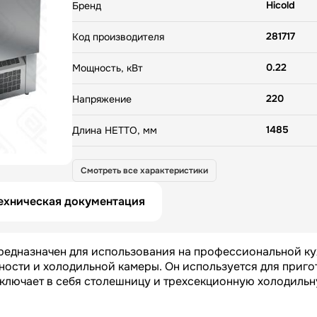
холодильную камеру. Технические характеристики: —
Hicold
Бренд
Материал корпуса: нержавеющая сталь — Матери
столешницы: нержавеющая сталь — Толщина тепл
281717
Код производителя
50 мм — Оттайка: автоматическая — Панель управ
электронная — Вместимость: 8x GN1/6 — Размер п
0.22
530х325 мм (GN 1/1) — Кол-во полок в комплекте: 
Мощность, кВт
Толщина столешницы: 50 мм
220
Напряжение
1485
Длина НЕТТО, мм
700
Ширина НЕТТО, мм
Смотреть все характеристики
900
Высота НЕТТО, мм
ехническая документация
158
Вес НЕТТО, кг
редназначен для использования на профессиональной ку
1700
Длина БРУТТО, мм
ности и холодильной камеры. Он используется для приг
включает в себя столешницу и трехсекционную холодиль
850
Ширина БРУТТО, мм
1080