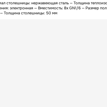
Высота БРУТТО, мм
иал столешницы: нержавеющая сталь — Толщина теплоиз
ения: электронная — Вместимость: 8x GN1/6 — Размер пол
159
Вес БРУТТО, кг
3 — Толщина столешницы: 50 мм
Россия
Страна
365
Гарантия