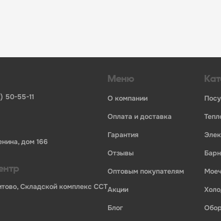
инвентаря и посуды для HoReCa
ьных брендов
ставщиков и дистрибьюторов
ля профессиональной кухни
ия по всей России
Меню
Кат
) 50-55-11
о компании
пос
оплата и доставка
теп
гарантия
эле
енина, дом 166
отзывы
бар
ентр
оптовым покупателям
мо
Бритово, Складской комплекс ССТ
акции
хол
блог
обо