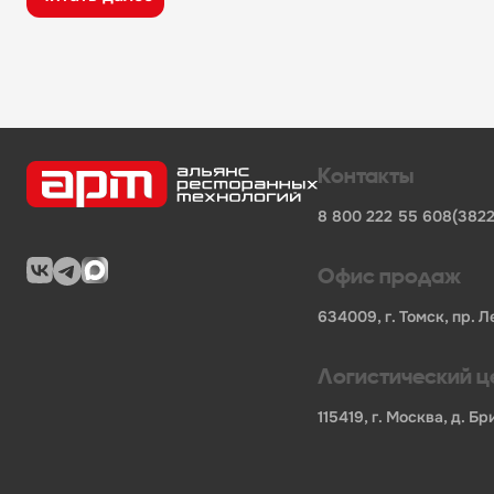
широкий ассортимент оборудования, кухонного 
поставки продукции от известных профессионал
сертифицированные товары от официальных по
помощь в подборе оборудования и инвентаря д
поставки для предприятий общественного питан
Характеристики товара
Контакты
Бренд
-
Hicold
8 800 222 55 60
8(3822
Код производителя
-
281717
Мощность, кВт
-
0.22
Напряжение
-
220
Офис продаж
Длина НЕТТО, мм
-
1485
Ширина НЕТТО, мм
-
700
634009, г. Томск, пр. Л
Высота НЕТТО, мм
-
900
Вес НЕТТО, кг
-
158
Логистический ц
Длина БРУТТО, мм
-
1700
Ширина БРУТТО, мм
-
850
115419, г. Москва, д. 
Высота БРУТТО, мм
-
1080
Вес БРУТТО, кг
-
159
Страна
-
Россия