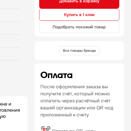
Добавить в корзину
ал
оизоляции:
Купить в 1 клик
ления:
олки:
Подобрать похожий товар
3 —
Все товары бренда
Оплата
После оформления заказа вы
получите счёт, который можно
оплатить через расчётный счёт
хне и
вашей организации или QR-код
отовления
приложенный к счету
ную