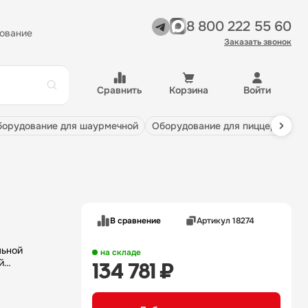
8 800 222 55 60
ование
Заказать звонок
Сравнить
Корзина
Войти
оборудование для шаурмечной
оборудование для пиццерии
В сравнение
Артикул 18274
льной
на складе
й
134 781 ₽
тся для
струкция
ную