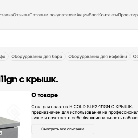
ставка
Отзывы
Оптовым покупателям
Акции
Блог
Контакты
Проектир
афе
оборудование для бара
оборудование для кофейни
111gn с крышк.
О товаре
Стол для салатов HICOLD SLE2-111GN С КРЫШК.
предназначен для использования на профессиона
кухне и сочетает в себе функциональность рабоче
поверхности и холодильной камеры. Он используе
приготовления салатов, бутербродов и суши. Кон
Смотреть все описание
стола включает в себя столешницу и трехсекцион