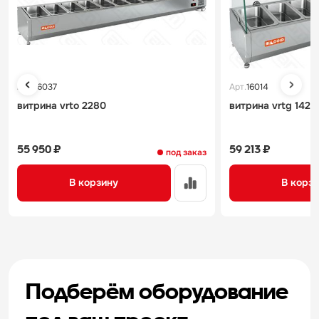
Арт.
16037
Арт.
16014
витрина vrto 2280
витрина vrtg 1425
55 950 ₽
59 213 ₽
под заказ
В корзину
В корз
Подберём оборудование