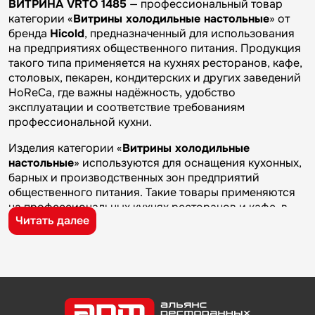
ВИТРИНА VRTO 1485
— профессиональный товар
категории «
Витрины холодильные настольные
» от
бренда
Hicold
, предназначенный для использования
на предприятиях общественного питания. Продукция
такого типа применяется на кухнях ресторанов, кафе,
столовых, пекарен, кондитерских и других заведений
HoReCa, где важны надёжность, удобство
эксплуатации и соответствие требованиям
профессиональной кухни.
Изделия категории «
Витрины холодильные
настольные
» используются для оснащения кухонных,
барных и производственных зон предприятий
общественного питания. Такие товары применяются
на профессиональных кухнях ресторанов и кафе, в
Читать далее
столовых, пекарнях, кондитерских и на пищевых
производствах, где требуется качественное
оборудование и кухонный инвентарь для ежедневной
работы.
Бренд
Hicold
известен на рынке профессионального
оборудования и кухонного инвентаря благодаря