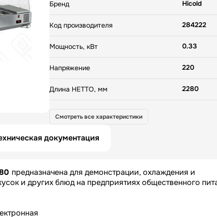
Hicold
Бренд
284222
Код производителя
0.33
Мощность, кВт
220
Напряжение
2280
Длина НЕТТО, мм
385
Ширина НЕТТО, мм
Смотреть все характеристики
459
Высота НЕТТО, мм
ехническая документация
40
Вес НЕТТО, кг
280
предназначена для демонстрации, охлаждения и
2380
Длина БРУТТО, мм
кусок и других блюд на предприятиях общественного пит
485
Ширина БРУТТО, мм
лектронная
559