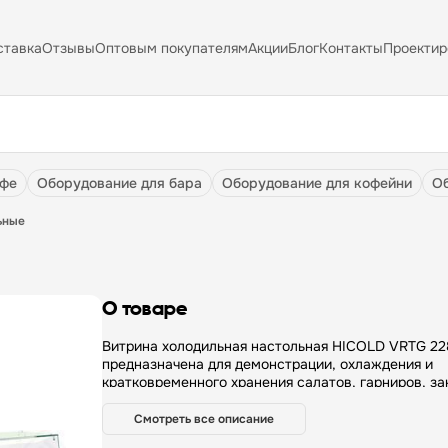
ставка
Отзывы
Оптовым покупателям
Акции
Блог
Контакты
Проектир
афе
оборудование для бара
оборудование для кофейни
ьные
О товаре
Витрина холодильная настольная HICOLD VRTG 2280
предназначена для демонстрации, охлаждения и
кратковременного хранения салатов, гарниров, за
других блюд на предприятиях общественного пита
торговли. Особенности: — Вместимость: 11 x GN1/3 — Панель
Смотреть все описание
управления: электронная