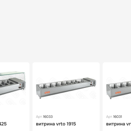
Арт.
16033
Арт.
16031
425
витрина vrto 1915
витрина vr