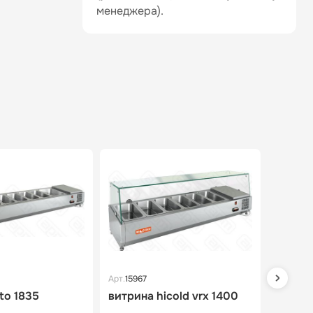
менеджера).
Арт.
15967
Арт.
1604
to 1835
витрина hicold vrx 1400
витрин