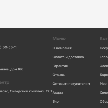
инвентаря и посуды для HoReCa
ьных брендов
ставщиков и дистрибьюторов
ля профессиональной кухни
ия по всей России
Меню
Кат
) 50-55-11
о компании
пос
оплата и доставка
теп
гарантия
эле
енина, дом 166
отзывы
бар
ентр
оптовым покупателям
мо
Бритово, Складской комплекс ССТ
акции
хол
блог
обо