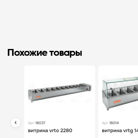
Похожие товары
Арт.
16037
Арт.
16014
витрина vrto 2280
витрина vrtg 1