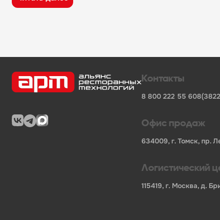
широкий ассортимент оборудования, кухонного 
поставки продукции от известных профессионал
сертифицированные товары от официальных по
помощь в подборе оборудования и инвентаря д
поставки для предприятий общественного питан
Характеристики товара
Контакты
Бренд
-
Hicold
8 800 222 55 60
8(3822
Код производителя
-
284222
Мощность, кВт
-
0.33
Напряжение
-
220
Офис продаж
Длина НЕТТО, мм
-
2280
Ширина НЕТТО, мм
-
385
634009, г. Томск, пр. Л
Высота НЕТТО, мм
-
459
Вес НЕТТО, кг
-
40
Логистический ц
Длина БРУТТО, мм
-
2380
Ширина БРУТТО, мм
-
485
115419, г. Москва, д. 
Высота БРУТТО, мм
-
559
Вес БРУТТО, кг
-
109
Страна
-
Россия