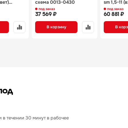
вет)
схема 0013-0430
sm 1,5-11 (в
139
carboma)
под заказ
под заказ
37 569 ₽
60 881 ₽
В корзину
В кор
под
 в течении 30 минут в рабочее