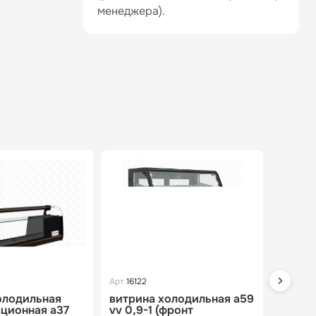
менеджера).
Арт.
16122
Арт.
1606
олодильная
витрина холодильная a59
витри
ционная a37
vv 0,9-1 (фронт
демон