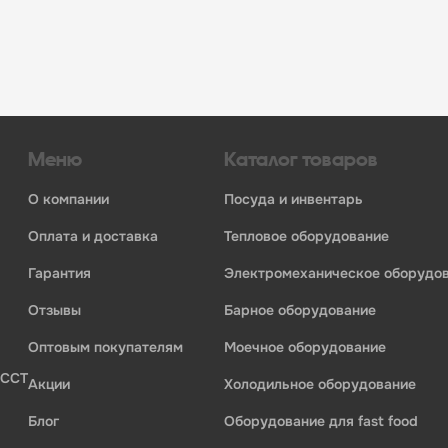
огий»:
инвентаря и посуды для HoReCa
ьных брендов
ставщиков и дистрибьюторов
ля профессиональной кухни
ия по всей России
Меню
Каталог товаров
о компании
посуда и инвентарь
оплата и доставка
тепловое оборудование
гарантия
электромеханическое оборудо
отзывы
барное оборудование
оптовым покупателям
моечное оборудование
 ССТ
акции
холодильное оборудование
блог
оборудование для fast food