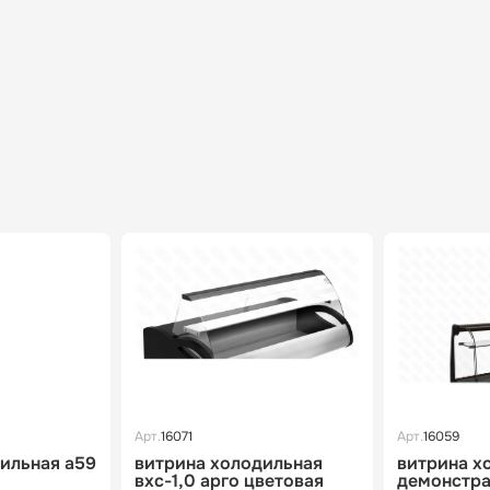
Арт.
16071
Арт.
16059
ильная a59
витрина холодильная
витрина х
вхс-1,0 арго цветовая
демонстра