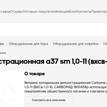
ставка
Отзывы
Оптовым покупателям
Акции
Блог
Контакты
Проектир
афе
оборудование для бара
оборудование для кофейни
ьные
рационная a37 sm 1,0-11 (вхсв-
О товаре
Витрина холодильная демонстрационная Carboma 
1,0-11 (ВХСв-1,0 XL CARBOMA)) 1801458p используе
предприятиях общественного питания и торговли 
охлаждения, кратковременного хранения, демонст
продажи продуктов питания, салатов, молочных и 
Смотреть все описание
гастрономических изделий. Особенности: Барные витрины