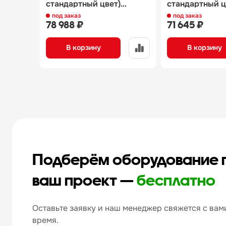
стандартный цвет)
стандартный ц
п0000009306.2494
п0000010911.3
под заказ
под заказ
78 988 ₽
71 645 ₽
В корзину
В корзину
Подберём оборудование 
ваш проект —
бесплатно
Оставьте заявку и наш менеджер свяжется с вами
время.