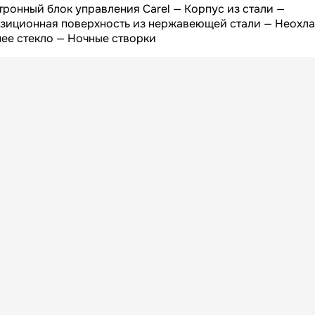
Высота БРУТТО, мм
ронный блок управления Carel — Корпус из стали —
озиционная поверхность из нержавеющей стали — Неохл
64
Вес БРУТТО, кг
нее стекло — Ночные створки
Россия
Страна
365
Гарантия