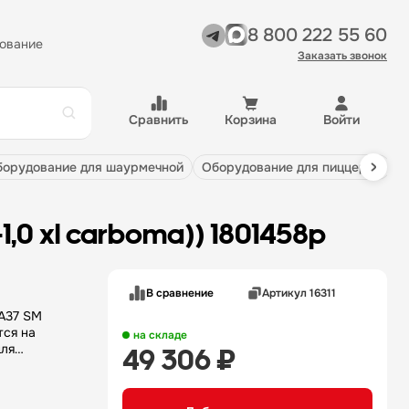
8 800 222 55 60
ование
Заказать звонок
Сравнить
Корзина
Войти
оборудование для шаурмечной
оборудование для пиццерии
1,0 xl carboma)) 1801458p
В сравнение
Артикул 16311
A37 SM
тся на
на складе
для
49 306 ₽
рации и
других