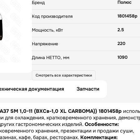
A37 (BAR) предназначены для кратковременного хр
Полюс
Бренд
презентации и продажи суши, бутербродов, мяса, 
салатов, десертов, в магазинах, кафе, барах, рест
1801458p
Код производителя
Комплектация: — Компрессор европейского производства —
Электронный блок управления Carel — Корпус из 
2.5
Термоизоляция корпуса - пенополиуретан — Эксп
Мощность, кВт
поверхность из нержавеющей стали — Неохлажда
полка (модель XL) — LED подсветка — Гнутое пере
220
Напряжение
стекло — Ночные створки
1090
Длина НЕТТО, мм
370
Ширина НЕТТО, мм
Смотреть все характеристики
400
Высота НЕТТО, мм
ехническая документация
Запчасти
34
Вес НЕТТО, кг
A37 SM 1,0-11 (ВХСв-1,0 XL CARBOMA)) 1801458p
исполь
1190
Длина БРУТТО, мм
ли для охлаждения, кратковременного хранения, демонст
других гастрономических изделий.
Особенности:
470
Ширина БРУТТО, мм
тковременного хранения, презентации и продажи суши,
газинах, кафе, барах, ресторанах.
Комплектация:
500