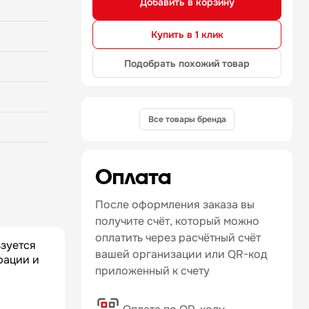
Добавить в корзину
анения,
птицы,
оранах.
Купить в 1 клик
стали —
Подобрать похожий товар
озиционная
емая
днее
Все товары бренда
Оплата
После оформления заказа вы
получите счёт, который можно
оплатить через расчётный счёт
зуется
вашей организации или QR-код
рации и
приложенный к счету