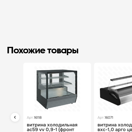
Похожие товары
Арт.
16118
Арт.
16071
витрина холодильная
витрина холо
ac59 vv 0,9-1 (фронт
вхс-1,0 арго ц