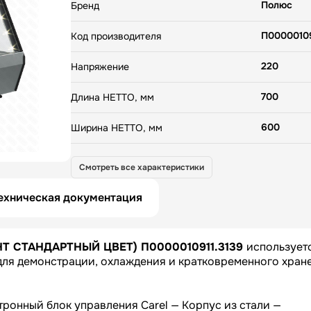
Электронный блок управления Carel — Корпус из 
Полюс
Бренд
Термоизоляция корпуса- пенополиуретан — Экспо
поверхность из нержавеющей стали — 2 полки-ре
П00000109
Код производителя
ограничителями, с возможностью установки под у
град — Выпариватель конденсата (холодильные) —
220
LED подсветка — Остекление - стеклопакеты — Р
Напряжение
задние дверцы
700
Длина НЕТТО, мм
600
Ширина НЕТТО, мм
700
Высота НЕТТО, мм
Смотреть все характеристики
78
Вес НЕТТО, кг
ехническая документация
850
Длина БРУТТО, мм
ОНТ СТАНДАРТНЫЙ ЦВЕТ) П0000010911.3139
использует
750
Ширина БРУТТО, мм
для демонстрации, охлаждения и кратковременного хран
890
Высота БРУТТО, мм
ронный блок управления Carel — Корпус из стали —
Россия