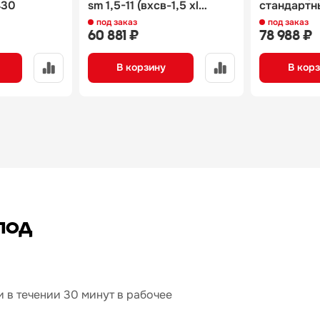
430
sm 1,5-11 (вхсв-1,5 xl
стандартн
carboma)
п00000109
под заказ
под заказ
60 881 ₽
78 988 ₽
В корзину
В кор
под
 в течении 30 минут в рабочее