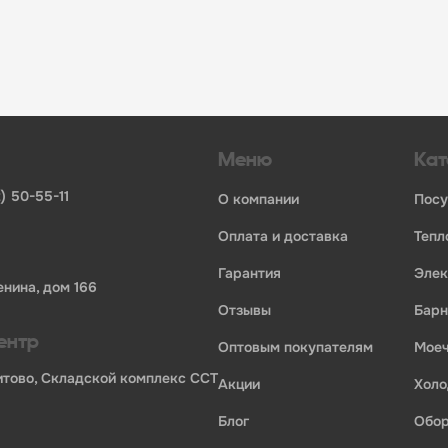
огий»:
инвентаря и посуды для HoReCa
ьных брендов
ставщиков и дистрибьюторов
ля профессиональной кухни
ия по всей России
Меню
Кат
) 50-55-11
о компании
пос
оплата и доставка
теп
гарантия
эле
енина, дом 166
отзывы
бар
ентр
оптовым покупателям
мо
Бритово, Складской комплекс ССТ
акции
хол
блог
обо