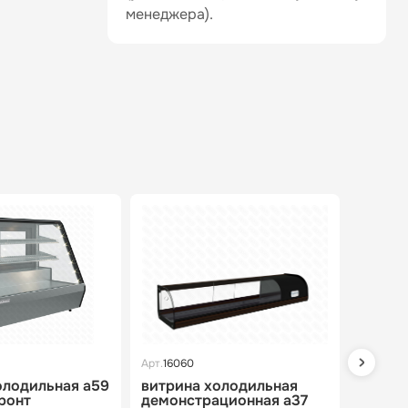
менеджера).
Арт.
16060
Арт.
1631
олодильная a59
витрина холодильная
витри
фронт
демонстрационная a37
демон