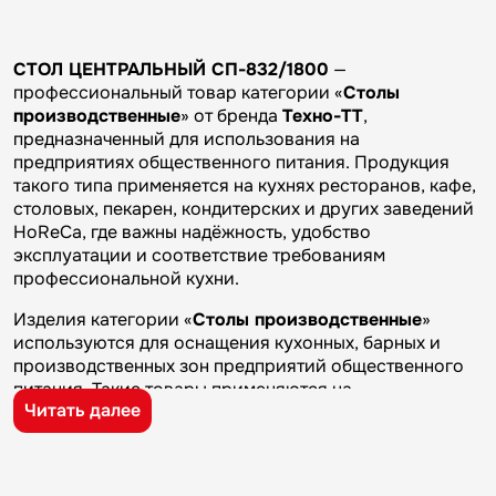
СТОЛ ЦЕНТРАЛЬНЫЙ СП-832/1800
—
профессиональный товар категории «
Столы
производственные
» от бренда
Техно-ТТ
,
предназначенный для использования на
предприятиях общественного питания. Продукция
такого типа применяется на кухнях ресторанов, кафе,
столовых, пекарен, кондитерских и других заведений
HoReCa, где важны надёжность, удобство
эксплуатации и соответствие требованиям
профессиональной кухни.
Изделия категории «
Столы производственные
»
используются для оснащения кухонных, барных и
производственных зон предприятий общественного
питания. Такие товары применяются на
Читать далее
профессиональных кухнях ресторанов и кафе, в
столовых, пекарнях, кондитерских и на пищевых
производствах, где требуется качественное
оборудование и кухонный инвентарь для ежедневной