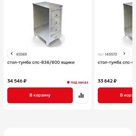
Арт.
145569
Арт.
145570
стол-тумба спс-836/600 ящики
стол-тумба спс-
34 546 ₽
33 842 ₽
под заказ
В корзину
В корз