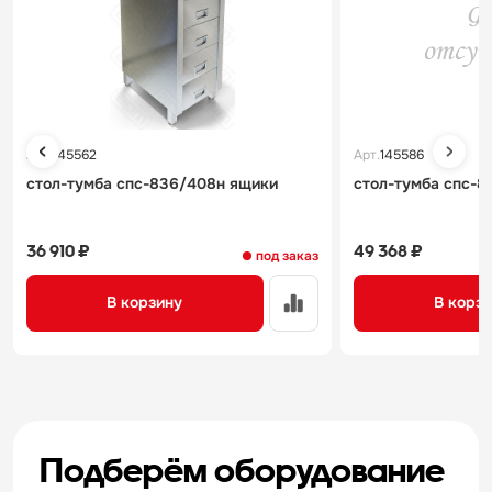
Арт.
145562
Арт.
145586
стол-тумба спс-836/408н ящики
стол-тумба спс-8
36 910 ₽
49 368 ₽
под заказ
В корзину
В корз
Подберём оборудование