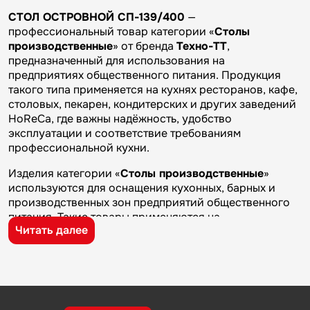
СТОЛ ОСТРОВНОЙ СП-139/400
—
профессиональный товар категории «
Столы
производственные
» от бренда
Техно-ТТ
,
предназначенный для использования на
предприятиях общественного питания. Продукция
такого типа применяется на кухнях ресторанов, кафе,
столовых, пекарен, кондитерских и других заведений
HoReCa, где важны надёжность, удобство
эксплуатации и соответствие требованиям
профессиональной кухни.
Изделия категории «
Столы производственные
»
используются для оснащения кухонных, барных и
производственных зон предприятий общественного
питания. Такие товары применяются на
Читать далее
профессиональных кухнях ресторанов и кафе, в
столовых, пекарнях, кондитерских и на пищевых
производствах, где требуется качественное
оборудование и кухонный инвентарь для ежедневной
работы.