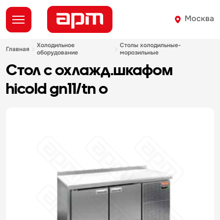
Москва
холодильное
столы холодильные-
главная
оборудование
морозильные
стол с охлажд.шкафом
hicold gn11/tn o