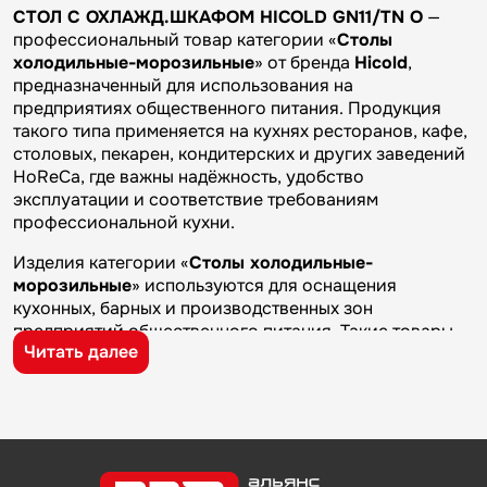
СТОЛ С ОХЛАЖД.ШКАФОМ HICOLD GN11/TN O
—
профессиональный товар категории «
Столы
холодильные-морозильные
» от бренда
Hicold
,
предназначенный для использования на
предприятиях общественного питания. Продукция
такого типа применяется на кухнях ресторанов, кафе,
столовых, пекарен, кондитерских и других заведений
HoReCa, где важны надёжность, удобство
эксплуатации и соответствие требованиям
профессиональной кухни.
Изделия категории «
Столы холодильные-
морозильные
» используются для оснащения
кухонных, барных и производственных зон
предприятий общественного питания. Такие товары
Читать далее
применяются на профессиональных кухнях
ресторанов и кафе, в столовых, пекарнях,
кондитерских и на пищевых производствах, где
требуется качественное оборудование и кухонный
инвентарь для ежедневной работы.
Бренд
Hicold
известен на рынке профессионального