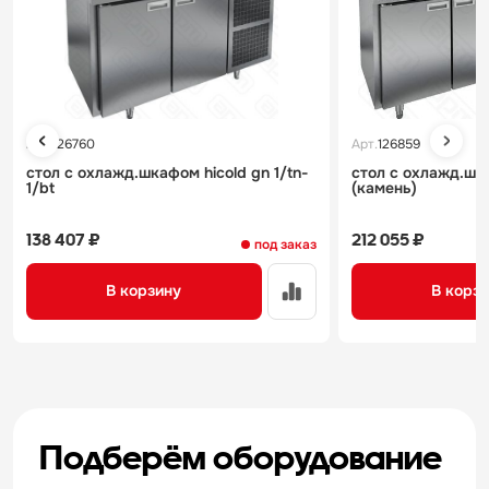
Арт.
126760
Арт.
126859
стол с охлажд.шкафом hicold gn 1/tn-
стол с охлажд.шка
1/bt
(камень)
138 407 ₽
212 055 ₽
под заказ
В корзину
В корз
Подберём оборудование