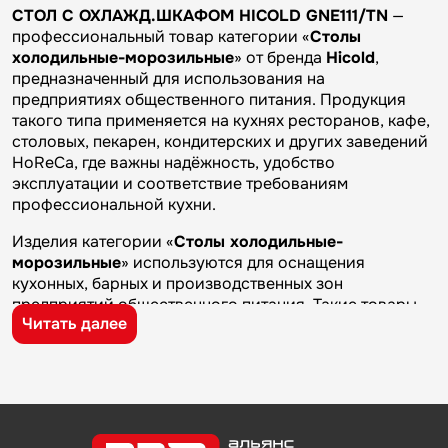
СТОЛ С ОХЛАЖД.ШКАФОМ HICOLD GNE111/TN
—
профессиональный товар категории «
Столы
холодильные-морозильные
» от бренда
Hicold
,
предназначенный для использования на
предприятиях общественного питания. Продукция
такого типа применяется на кухнях ресторанов, кафе,
столовых, пекарен, кондитерских и других заведений
HoReCa, где важны надёжность, удобство
эксплуатации и соответствие требованиям
профессиональной кухни.
Изделия категории «
Столы холодильные-
морозильные
» используются для оснащения
кухонных, барных и производственных зон
предприятий общественного питания. Такие товары
Читать далее
применяются на профессиональных кухнях
ресторанов и кафе, в столовых, пекарнях,
кондитерских и на пищевых производствах, где
требуется качественное оборудование и кухонный
инвентарь для ежедневной работы.
Бренд
Hicold
известен на рынке профессионального