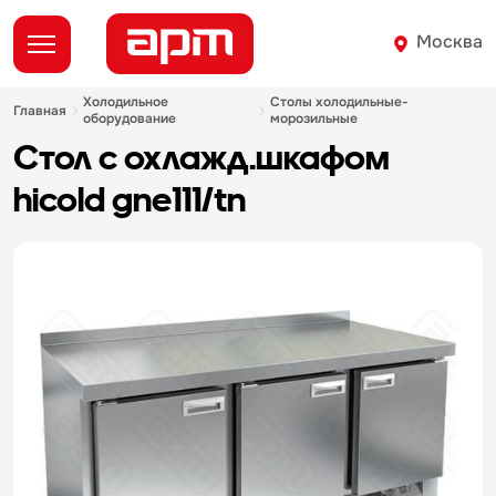
Москва
холодильное
столы холодильные-
главная
оборудование
морозильные
стол с охлажд.шкафом
hicold gne111/tn