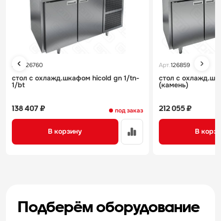
Арт.
126760
Арт.
126859
стол с охлажд.шкафом hicold gn 1/tn-
стол с охлажд.шка
1/bt
(камень)
138 407 ₽
212 055 ₽
под заказ
В корзину
В корз
Подберём оборудование