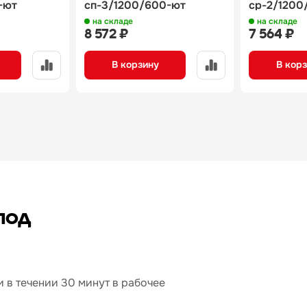
-ют
сп-3/1200/600-ют
ср-2/1200
на складе
на складе
8 572 ₽
7 564 ₽
В корзину
В кор
под
 в течении 30 минут в рабочее