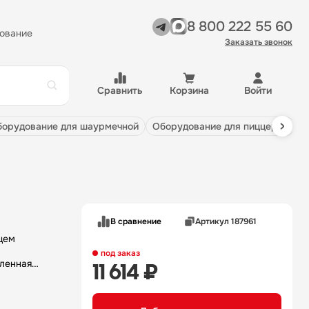
8 800 222 55 60
ование
Заказать звонок
Сравнить
Корзина
Войти
оборудование для шаурмечной
оборудование для пиццерии
В сравнение
Артикул 187961
щем
под заказ
иленная
11 614 ₽
-
олок