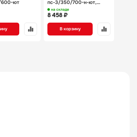
/600-ют
пс-3/350/700-н-ют,
ср-3/
эскиз э20958
на складе
под за
8 458 ₽
5 460
зину
В корзину
В