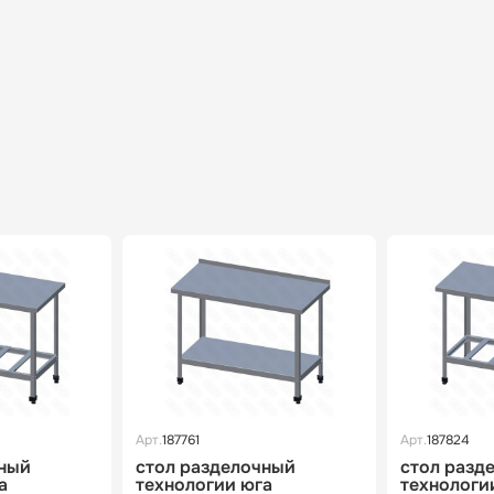
Арт.
187761
Арт.
187824
чный
стол разделочный
стол разд
а
технологии юга
технологи