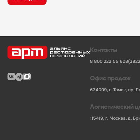
широкий ассортимент оборудования, кухонного 
поставки продукции от известных профессионал
сертифицированные товары от официальных по
помощь в подборе оборудования и инвентаря д
поставки для предприятий общественного питан
Характеристики товара
Контакты
Бортик
-
нет
8 800 222 55 60
8(3822
Ящики
-
нет
Штрих-код
-
2000000005034
Единица измерения
-
шт
Офис продаж
Артикул
-
185239
Бренд
-
Технологии Юга
634009, г. Томск, пр. Л
Материал каркаса
-
нержавеющая сталь
Тип каркаса
-
уголок
Логистический ц
Тип полки
-
решетка
Длина НЕТТО, мм
-
950
115419, г. Москва, д. 
Ширина НЕТТО, мм
-
800
Высота НЕТТО, мм
-
850
Вес НЕТТО, кг
-
0