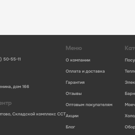
инвентаря и посуды для HoReCa
ьных брендов
ставщиков и дистрибьюторов
ля профессиональной кухни
ия по всей России
Меню
Кат
) 50-55-11
о компании
пос
оплата и доставка
теп
гарантия
эле
енина, дом 166
отзывы
бар
ентр
оптовым покупателям
мо
Бритово, Складской комплекс ССТ
акции
хол
блог
обо