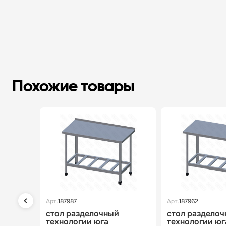
Похожие товары
Арт.
187987
Арт.
187962
стол разделочный
стол раздело
технологии юга
технологии юг