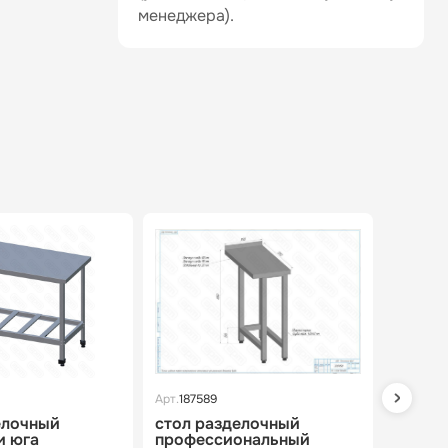
менеджера).
Арт.
187589
Арт.
1880
елочный
стол разделочный
стол 
и юга
профессиональный
техно