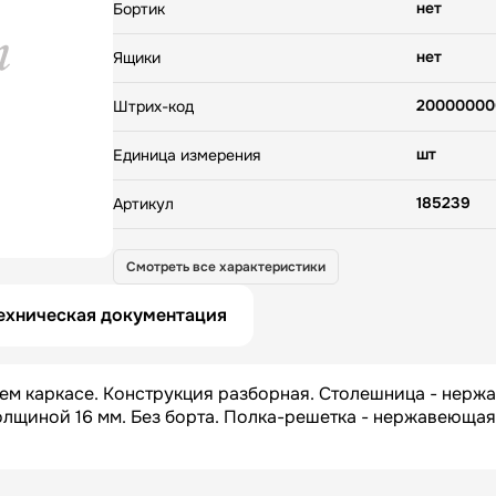
нет
Бортик
нет
Ящики
20000000
Штрих-код
шт
Единица измерения
185239
Артикул
Технологи
Бренд
Смотреть все характеристики
нержавею
Материал каркаса
ехническая документация
уголок
Тип каркаса
ем каркасе. Конструкция разборная. Столешница - нер
решетка
Тип полки
толщиной 16 мм. Без борта. Полка-решетка - нержавеющая
950
Длина НЕТТО, мм
800