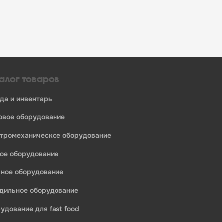
алог товаров
уда и инвентарь
ловое оборудование
ктромеханическое оборудование
едприятий общественного питания:
ное оборудование
ечное оборудование
одильное оборудование
ий общественного питания.
рудование для fast food