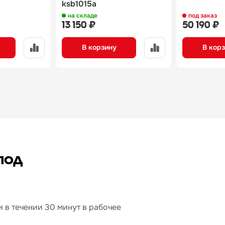
ksb1015a
на складе
под заказ
13 150 ₽
50 190 ₽
В корзину
В кор
под
 в течении 30 минут в рабочее