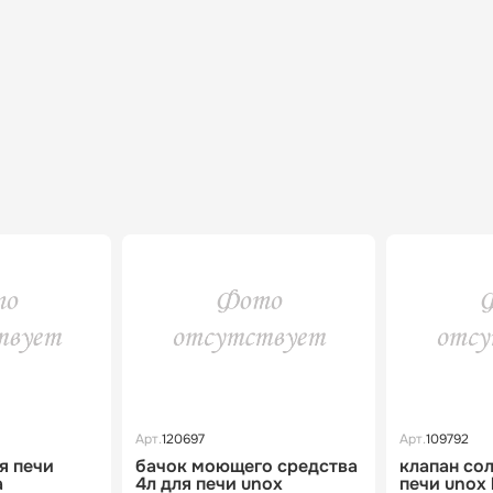
Арт.
120697
Арт.
109792
я печи
бачок моющего средства
клапан со
a
4л для печи unox
печи unox 