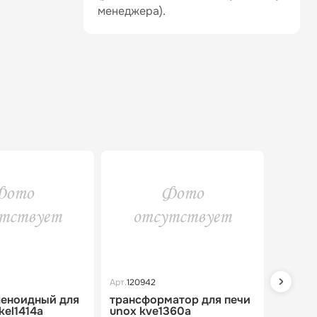
менеджера).
Арт.
120942
Арт.
1209
леноидный для
трансформатор для печи
набор
kel1414a
unox kve1360a
печи 