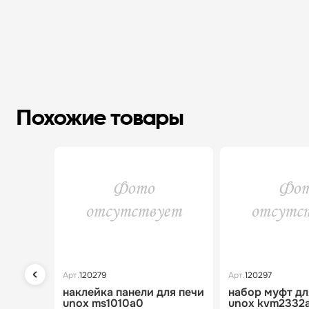
Похожие товары
Арт.
120279
Арт.
120297
наклейка панели для печи
набор муфт дл
unox ms1010a0
unox kvm2332