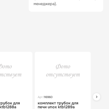
менеджера).
Арт.
116960
Арт.
11696
трубок для
комплект трубок для
компле
ktb1288a
печи unox ktb1289a
печи u