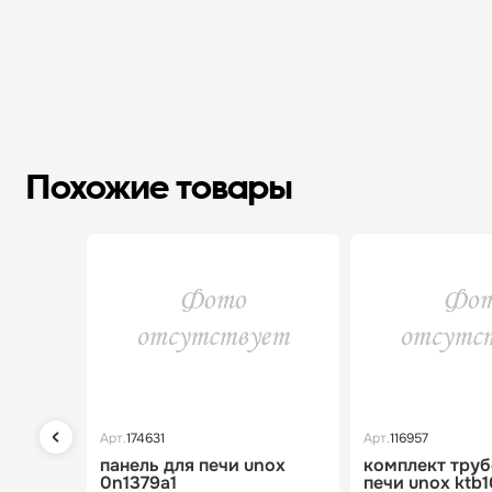
Похожие товары
Арт.
174631
Арт.
116957
панель для печи unox
комплект труб
0n1379a1
печи unox ktb1