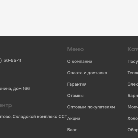
инвентаря и посуды для HoReCa
ьных брендов
ставщиков и дистрибьюторов
ля профессиональной кухни
ия по всей России
Меню
Кат
) 50-55-11
о компании
пос
оплата и доставка
теп
гарантия
эле
енина, дом 166
отзывы
бар
ентр
оптовым покупателям
мо
ории профессионального оборудования для оснащения пр
Бритово, Складской комплекс ССТ
акции
хол
блог
обо