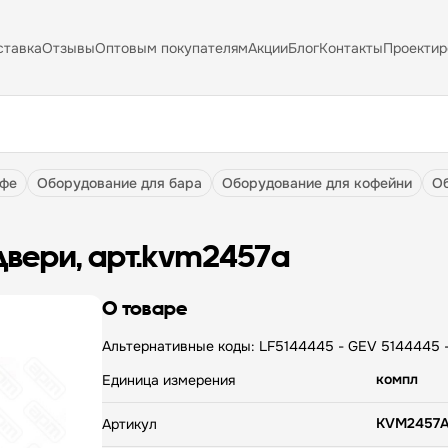
ставка
Отзывы
Оптовым покупателям
Акции
Блог
Контакты
Проектир
афе
оборудование для бара
оборудование для кофейни
двери, арт.kvm2457a
О товаре
Альтернативные коды: LF5144445 - GEV 5144445 -
компл
Единица измерения
KVM2457
Артикул