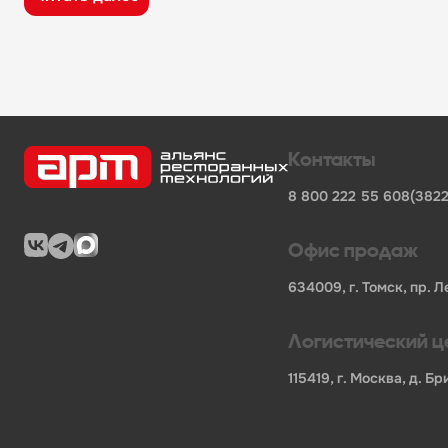
широкий ассортимент оборудования, кухонного 
поставки продукции от известных профессионал
сертифицированные товары от официальных по
помощь в подборе оборудования и инвентаря д
поставки для предприятий общественного питан
Характеристики товара
Контакты
Единица измерения
-
компл
8 800 222 55 60
8(3822
Артикул
-
KVM2457A
Штрих-код
-
2009847430719
Бренд
-
Unox
Офис продаж
Длина НЕТТО, мм
-
Вес НЕТТО, кг
-
0
634009, г. Томск, пр. Л
Вес БРУТТО, кг
-
0
Страна
-
Италия
Логистический ц
В нашем каталоге также представлены другие катег
115419, г. Москва, д. 
фронтальные посудомоечные машины
вакуумные упаковочные аппараты
пароконвектоматы для профессиональной кухни