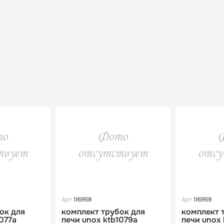
Арт.
116958
Арт.
116959
ок для
комплект трубок для
комплект 
077a
печи unox ktb1079a
печи unox 