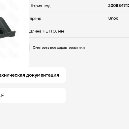
20098474
Штрих-код
Unox
Бренд
Длина НЕТТО, мм
0
Вес НЕТТО, кг
Смотреть все характеристики
0
Вес БРУТТО, кг
Италия
Страна
ехническая документация
LF