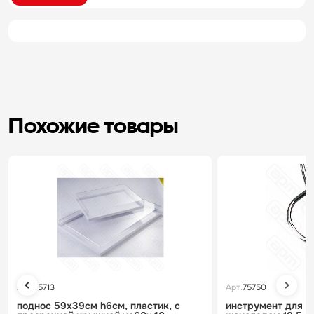
Похожие товары
Арт.
75713
Арт.
75750
поднос 59х39см h6см, пластик, с
инструмент для р