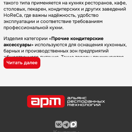
такого типа применяется на кухнях ресторанов, кафе,
столовых, пекарен, кондитерских и других заведений
HoReCa, где важны надёжность, удобство
эксплуатации и соответствие требованиям
профессиональной кухни.
Изделия категории «
Прочие кондитерские
аксессуары
» используются для оснащения кухонных,
барных и производственных зон предприятий
общественного питания. Такие товары применяются
Читать далее
на профессиональных кухнях ресторанов и кафе, в
столовых, пекарнях, кондитерских и на пищевых
производствах, где требуется качественное
оборудование и кухонный инвентарь для ежедневной
работы.
Бренд
MARTELLATO
известен на рынке
профессионального оборудования и кухонного
инвентаря благодаря качеству изготовления,
надежности и практичности. Продукция
производителя используется на предприятиях
общественного питания и подходит для эксплуатации