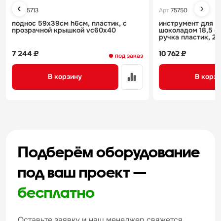
Арт.
75713
Арт.
75750
поднос 59х39см h6см, пластик, с
инструмент для р
прозрачной крышкой vc60x40
шоколадом 18,5 см
ручка пластик, 25
7 244 ₽
10 762 ₽
под заказ
В корзину
В корз
Подберём оборудование
под ваш проект —
бесплатно
Оставьте заявку и наш менеджер свяжется