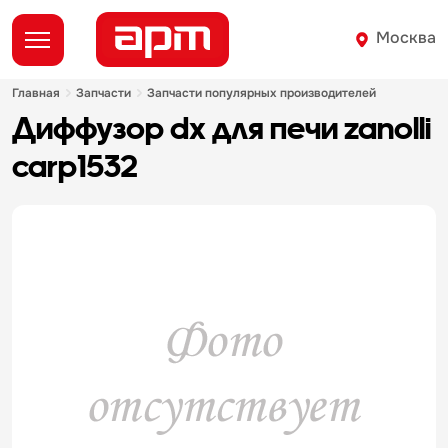
Москва
главная
запчасти
запчасти популярных производителей
диффузор dx для печи zanolli
carp1532