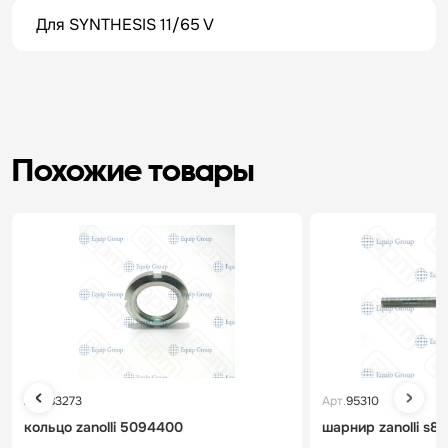
Для SYNTHESIS 11/65 V
Похожие товары
Арт.
83273
Арт.
95310
кольцо zanolli 5094400
шарнир zanolli s8