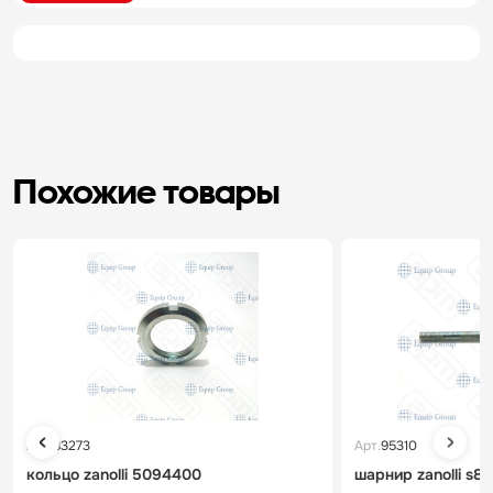
Похожие товары
Арт.
83273
Арт.
95310
кольцо zanolli 5094400
шарнир zanolli s8