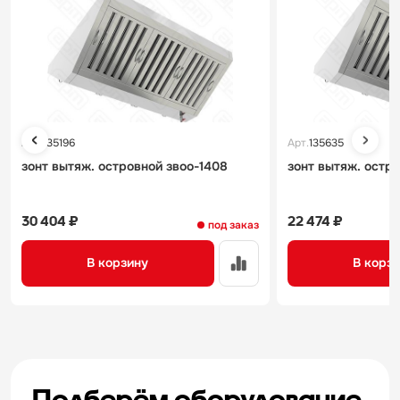
Арт.
135196
Арт.
135635
зонт вытяж. островной звоо-1408
зонт вытяж. остр
30 404 ₽
22 474 ₽
под заказ
В корзину
В корз
Подберём оборудование