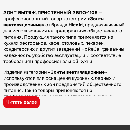
ЗОНТ ВЫТЯЖ.ПРИСТЕННЫЙ ЗВПО-1106
—
профессиональный товар категории «
Зонты
вентиляционные
» от бренда
Hicold
, предназначенный
для использования на предприятиях общественного
питания. Продукция такого типа применяется на
кухнях ресторанов, кафе, столовых, пекарен,
кондитерских и других заведений HoReCa, где важны
надёжность, удобство эксплуатации и соответствие
требованиям профессиональной кухни.
Изделия категории «
Зонты вентиляционные
»
используются для оснащения кухонных, барных и
производственных зон предприятий общественного
питания. Такие товары применяются на
профессиональных кухнях ресторанов и кафе, в
Читать далее
столовых, пекарнях, кондитерских и на пищевых
производствах, где требуется качественное
оборудование и кухонный инвентарь для ежедневной
работы.