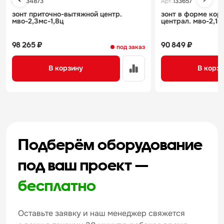
Арт.
134873
Арт.
133657
зонт приточно-вытяжной центр.
зонт в форме кор
мво-2,3мс-1,8ц
централ. мво-2,1м
98 265 ₽
90 849 ₽
под заказ
В корзину
В корз
Подберём оборудование
под ваш проект —
бесплатно
Оставьте заявку и наш менеджер свяжется