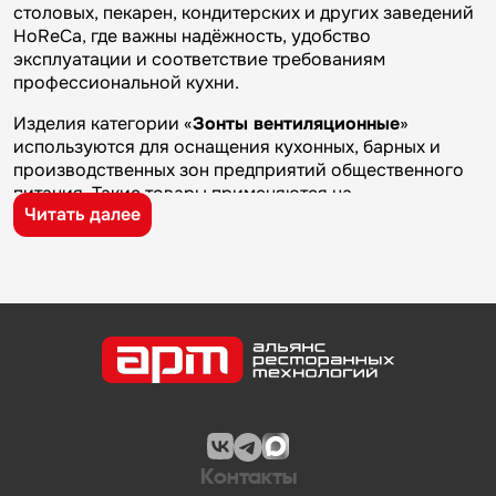
столовых, пекарен, кондитерских и других заведений
HoReCa, где важны надёжность, удобство
эксплуатации и соответствие требованиям
профессиональной кухни.
Изделия категории «
Зонты вентиляционные
»
используются для оснащения кухонных, барных и
производственных зон предприятий общественного
питания. Такие товары применяются на
Читать далее
профессиональных кухнях ресторанов и кафе, в
столовых, пекарнях, кондитерских и на пищевых
производствах, где требуется качественное
оборудование и кухонный инвентарь для ежедневной
работы.
Бренд
Техно-ТТ
известен на рынке
профессионального оборудования и кухонного
инвентаря благодаря качеству изготовления,
надежности и практичности. Продукция
производителя используется на предприятиях
общественного питания и подходит для эксплуатации
Контакты
в условиях профессиональной кухни.