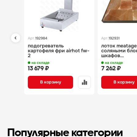
Арт.
192984
Арт.
192931
подогреватель
лоток meatage
картофеля фри airhot fw-
соляными бло
2
шкафов
vi/60/120/180
на складе
на складе
wt sn125/415
13 679 ₽
7 262 ₽
В корзину
В корзину
Популярные категории