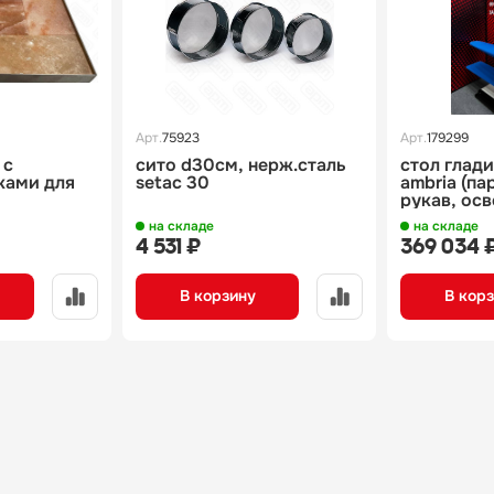
Арт.
75923
Арт.
179299
 с
сито d30см, нерж.сталь
стол глади
ками для
setac 30
ambria (па
рукав, ос
/200 vi46
рельсы) am
на складе
на складе
electrical
4 531 ₽
369 034 
table with 
pump, swin
lightning, t
В корзину
В кор