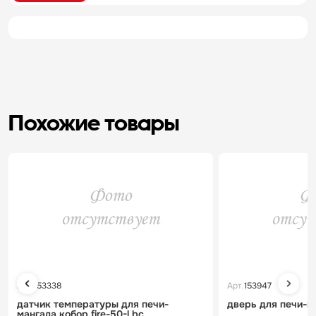
Похожие товары
Арт.
153338
Арт.
153947
датчик температуры для печи-
дверь для печи-ма
мангала кобор fire-50-l bc