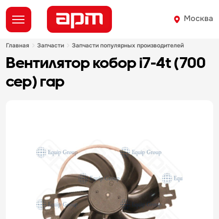
Москва
главная
запчасти
запчасти популярных производителей
вентилятор кобор i7-4t (700
сер) гар