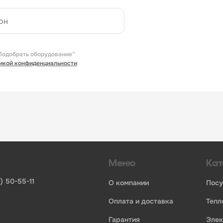
Подобрать оборудование”
икой конфиденциальности
Меню
Кат
) 50-55-11
о компании
пос
оплата и доставка
теп
гарантия
эле