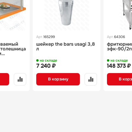
Арт.
165299
Арт.
64306
иваемый
шейкер the bars usagi 3,8
фритюрни
столешница
л
эфк-90/2п
м
1025б
на складе
на складе
7 240 ₽
148 373 ₽
В корзину
В кор