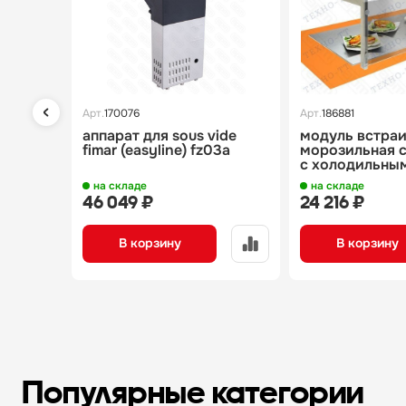
Арт.
170076
Арт.
186881
аппарат для sous vide
модуль встра
fimar (easyline) fz03a
морозильная 
с холодильны
агрегатом мс-
на складе
на складе
виола
46 049 ₽
24 216 ₽
В корзину
В корзину
Популярные категории