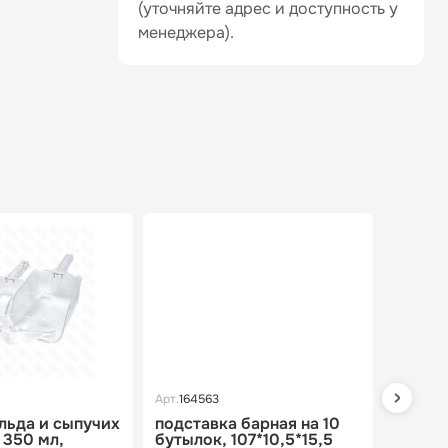
(уточняйте адрес и доступность у
менеджера).
Арт.
164563
Арт.
1649
 льда и сыпучих
подставка барная на 10
колба 
 350 мл,
бутылок, 107*10,5*15,5
аромы,