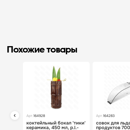
Похожие товары
Арт.
164928
Арт.
164283
коктейльный бокал 'тики'
совок для льд
керамика, 450 мл, p.l.-
продуктов 700