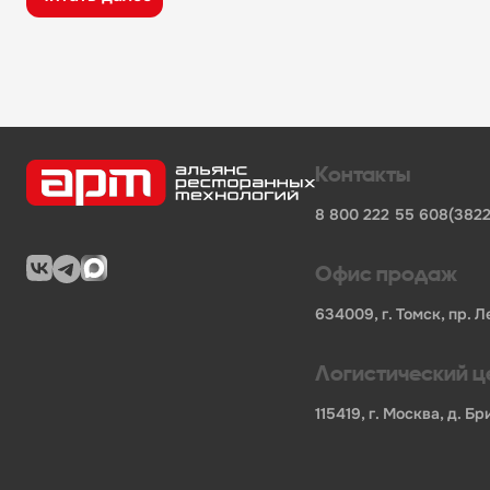
широкий ассортимент оборудования, кухонного 
поставки продукции от известных профессионал
сертифицированные товары от официальных по
помощь в подборе оборудования и инвентаря д
поставки для предприятий общественного питан
Характеристики товара
Контакты
Бренд
-
P.L. Proff Cuisine
8 800 222 55 60
8(3822
Серия
-
Barbossa
СтопЦена
-
Нет
Вид товара
-
Стрейнер
Офис продаж
Артикул производителя
-
CTSN0020-SS
Диаметр
-
103
634009, г. Томск, пр. Л
В упаковке, шт.
-
1
Минимальная отгрузка, шт
-
1
Логистический ц
Материал
-
нержавеющая сталь
Вес, г.
-
76
115419, г. Москва, д. 
L, Длина
-
193
В нашем каталоге также представлены другие катег