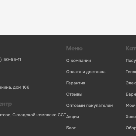
инвентаря и посуды для HoReCa
ьных брендов
ставщиков и дистрибьюторов
ля профессиональной кухни
ия по всей России
Меню
Кат
) 50-55-11
о компании
пос
оплата и доставка
теп
гарантия
эле
енина, дом 166
отзывы
бар
ентр
оптовым покупателям
мо
Бритово, Складской комплекс ССТ
акции
хол
блог
обо
ории профессионального оборудования для оснащения пр