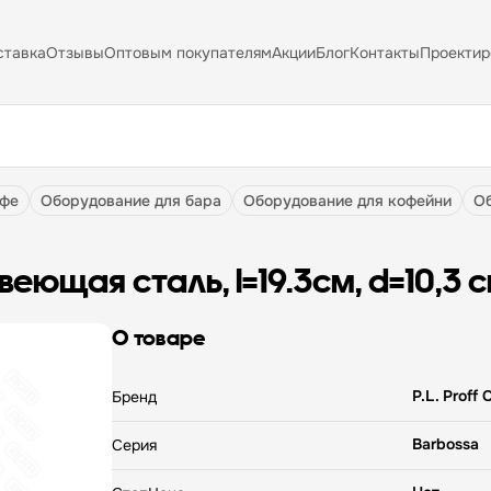
ставка
Отзывы
Оптовым покупателям
Акции
Блог
Контакты
Проектир
афе
оборудование для бара
оборудование для кофейни
авеющая сталь, l=19.3см, d=10,3 с
О товаре
P.L. Proff 
Бренд
Barbossa
Серия