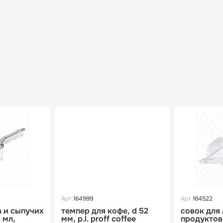
Арт.
164999
Арт.
164522
а и сыпучих
темпер для кофе, d 52
совок для
 мл,
мм, p.l. proff coffee
продуктов