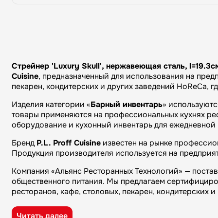
Стрейнер 'Luxury Skull', нержавеющая сталь, l=19.3см
Cuisine
, предназначенный для использования на предп
пекарен, кондитерских и других заведений HoReCa, г
Изделия категории «
Барный инвентарь
» используютс
товары применяются на профессиональных кухнях рест
оборудование и кухонный инвентарь для ежедневной 
Бренд
P.L. Proff Cuisine
известен на рынке профессион
Продукция производителя используется на предприят
Компания «Альянс Ресторанных Технологий» — поста
общественного питания. Мы предлагаем сертифициро
ресторанов, кафе, столовых, пекарен, кондитерских 
Преимущества компании «Альянс Ресторанных Технол
Читать далее