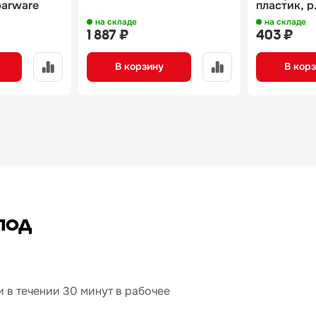
 barware
пластик, p.
на складе
на складе
1 887 ₽
403 ₽
В корзину
В кор
под
 в течении 30 минут в рабочее