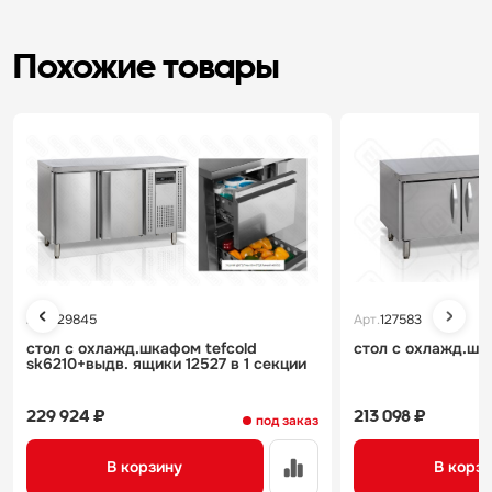
Похожие товары
Арт.
129845
Арт.
127583
стол с охлажд.шкафом tefcold
стол с охлажд.шк
sk6210+выдв. ящики 12527 в 1 секции
229 924 ₽
213 098 ₽
под заказ
В корзину
В корз