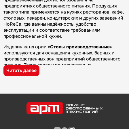
предприятиях общественного питания. Продукция
такого типа применяется на кухнях ресторанов, кафе,
столовых, пекарен, кондитерских и других заведений
HoReCa, где важны надёжность, удобство
эксплуатации и соответствие требованиям
профессиональной кухни.
Изделия категории «
Столы производственные
»
используются для оснащения кухонных, барных и
производственных зон предприятий общественного
питания. Такие товары применяются на
Читать далее
профессиональных кухнях ресторанов и кафе, в
столовых, пекарнях, кондитерских и на пищевых
производствах, где требуется качественное
оборудование и кухонный инвентарь для ежедневной
работы.
Бренд
Техно-ТТ
известен на рынке
профессионального оборудования и кухонного
инвентаря благодаря качеству изготовления,
надежности и практичности. Продукция