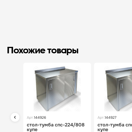
Похожие товары
Арт.
144926
Арт.
144927
стол-тумба спс-224/808
стол-тумба сп
купе
купе