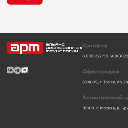
широкий ассортимент оборудования, кухонного 
поставки продукции от известных профессионал
сертифицированные товары от официальных по
помощь в подборе оборудования и инвентаря д
поставки для предприятий общественного питан
Характеристики товара
Контакты
Бренд
-
Техно-ТТ
8 800 222 55 60
8(3822
Код производителя
-
95674
Материал каркаса
-
Нержавеющая сталь aisi 430
Материал столешницы
-
Нержавеющая сталь aisi
Офис продаж
Наличие борта
-
Нет
Тип каркаса
-
Уголок
634009, г. Томск, пр. Л
Тип полки
-
Сплошная
Тип установки
-
Центральный
Логистический ц
Длина НЕТТО, мм
-
2000
Ширина НЕТТО, мм
-
700
115419, г. Москва, д. 
Высота НЕТТО, мм
-
850
Вес НЕТТО, кг
-
35.61
Длина БРУТТО, мм
-
2020