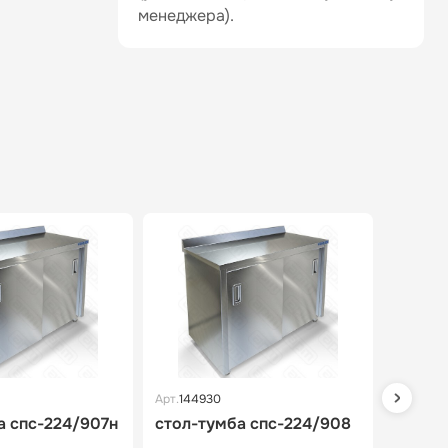
менеджера).
Арт.
144930
Арт.
1449
а спс-224/907н
стол-тумба спс-224/908
стол-
купе