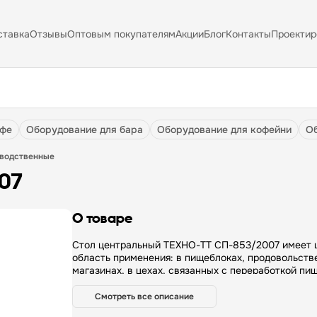
ставка
Отзывы
Оптовым покупателям
Акции
Блог
Контакты
Проектир
афе
оборудование для бара
оборудование для кофейни
зводственные
007
О товаре
Стол центральный ТЕХНО-ТТ СП-853/2007 имеет широкую
область применения: в пищеблоках, продовольств
магазинах, в цехах, связанных с переработкой пи
сырья и т. д. Стол производственный имеет сборн
разборную конструкцию. Он состоит из столешни
Смотреть все описание
каркаса, изготовленного из конструкционного про