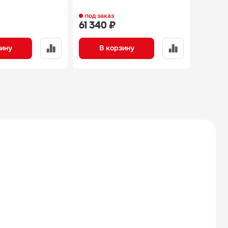
под заказ
под за
61 340 ₽
64 54
зину
В корзину
В