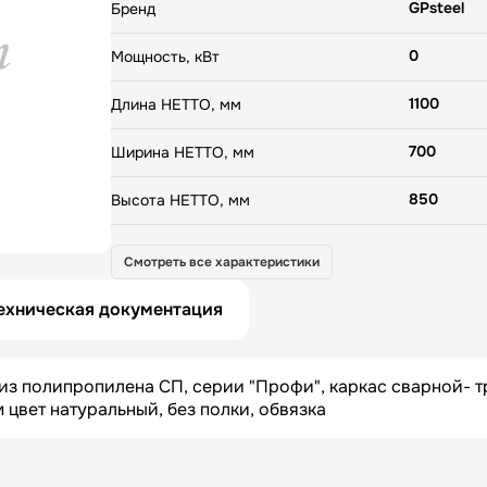
GPsteel
Бренд
0
Мощность, кВт
1100
Длина НЕТТО, мм
700
Ширина НЕТТО, мм
850
Высота НЕТТО, мм
35
Вес НЕТТО, кг
Смотреть все характеристики
1110
Длина БРУТТО, мм
ехническая документация
1110
Ширина БРУТТО, мм
из полипропилена СП, серии "Профи", каркас сварной- тр
1110
Высота БРУТТО, мм
цвет натуральный, без полки, обвязка
РОССИЯ
Страна
0