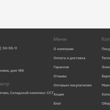
инвентаря и посуды для HoReCa
ьных брендов
ставщиков и дистрибьюторов
ля профессиональной кухни
ия по всей России
Меню
Кат
) 50-55-11
о компании
пос
оплата и доставка
теп
гарантия
эле
енина, дом 166
отзывы
бар
ентр
оптовым покупателям
мо
Бритово, Складской комплекс ССТ
акции
хол
блог
обо
ории профессионального оборудования для оснащения пр