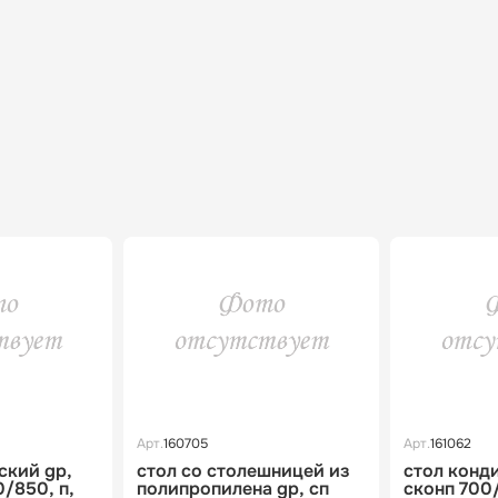
Арт.
160705
Арт.
161062
ский gp,
стол со столешницей из
стол конд
/850, п,
полипропилена gp, сп
сконп 700