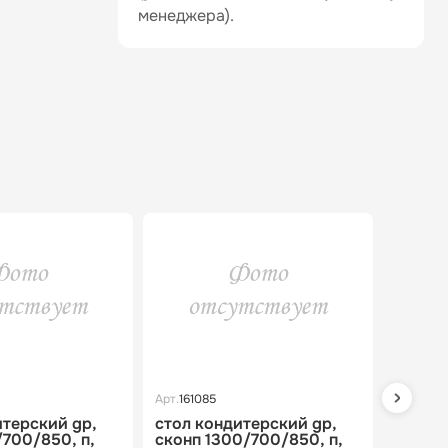
менеджера).
Арт.
161085
Арт.
1608
итерский gp,
стол кондитерский gp,
стол с
/700/850, п,
сконп 1300/700/850, п,
полипр