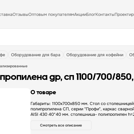
ставка
Отзывы
Оптовым покупателям
Акции
Блог
Контакты
Проектир
афе
оборудование для бара
оборудование для кофейни
иализированные
пропилена gp, сп 1100/700/850,
О товаре
Габариты: 1100х700х850 мм. Стол со столешницей
полипропилена СП, серии "Профи", каркас сварной
AISI 430 40*40 мм, столешница- полипропилен h=
цвет натуральный, без полки, обвязка
Смотреть все описание