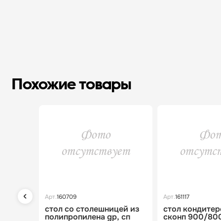
Похожие товары
Арт.
160709
Арт.
161117
стол со столешницей из
стол кондитер
полипропилена gp, сп
сконп 900/800