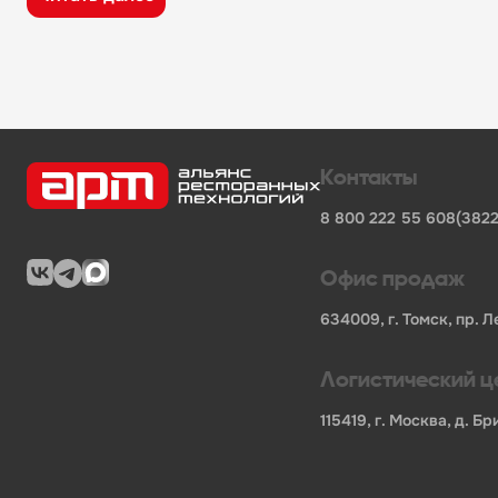
широкий ассортимент оборудования, кухонного 
поставки продукции от известных профессионал
сертифицированные товары от официальных по
помощь в подборе оборудования и инвентаря д
поставки для предприятий общественного питан
Характеристики товара
Контакты
Бренд
-
GPsteel
8 800 222 55 60
8(3822
Мощность, кВт
-
0
Длина НЕТТО, мм
-
1100
Ширина НЕТТО, мм
-
700
Офис продаж
Высота НЕТТО, мм
-
850
Вес НЕТТО, кг
-
35
634009, г. Томск, пр. Л
Длина БРУТТО, мм
-
1110
Ширина БРУТТО, мм
-
1110
Логистический ц
Высота БРУТТО, мм
-
1110
Страна
-
РОССИЯ
115419, г. Москва, д. 
Гарантия
-
0
В нашем каталоге также представлены другие катег