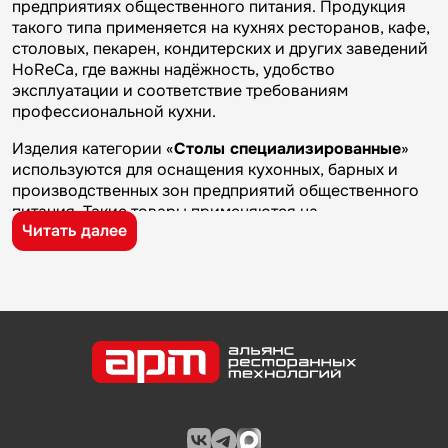
предприятиях общественного питания. Продукция
такого типа применяется на кухнях ресторанов, кафе,
столовых, пекарен, кондитерских и других заведений
HoReCa, где важны надёжность, удобство
эксплуатации и соответствие требованиям
профессиональной кухни.
Изделия категории «
Столы специализированные
»
используются для оснащения кухонных, барных и
производственных зон предприятий общественного
питания. Такие товары применяются на
Читать далее
профессиональных кухнях ресторанов и кафе, в
столовых, пекарнях, кондитерских и на пищевых
производствах, где требуется качественное
оборудование и кухонный инвентарь для ежедневной
работы.
Бренд
Кобор
известен на рынке профессионального
оборудования и кухонного инвентаря благодаря
качеству изготовления, надежности и практичности.
Продукция производителя используется на
предприятиях общественного питания и подходит для