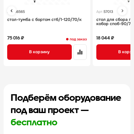
Арт.
56565
Арт.
57013
стол-тумба с бортом стб/1-120/70/к
стол для сбора п
кобор споб-90/70
75 016 ₽
18 044 ₽
под заказ
В корзину
В корз
Подберём оборудование
под ваш проект —
бесплатно