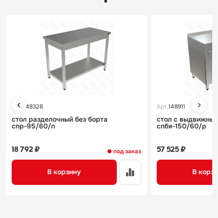
Арт.
148328
Арт.
148911
стол разделочный без борта
стол с выдвижны
спр-95/60/п
спбя-150/60/р
18 792 ₽
57 525 ₽
под заказ
В корзину
В корз