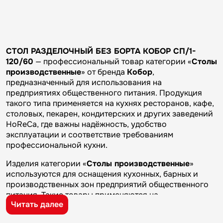
СТОЛ РАЗДЕЛОЧНЫЙ БЕЗ БОРТА КОБОР СП/1-
120/60
— профессиональный товар категории «
Столы
производственные
» от бренда
Кобор
,
предназначенный для использования на
предприятиях общественного питания. Продукция
такого типа применяется на кухнях ресторанов, кафе,
столовых, пекарен, кондитерских и других заведений
HoReCa, где важны надёжность, удобство
эксплуатации и соответствие требованиям
профессиональной кухни.
Изделия категории «
Столы производственные
»
используются для оснащения кухонных, барных и
производственных зон предприятий общественного
питания. Такие товары применяются на
Читать далее
профессиональных кухнях ресторанов и кафе, в
столовых, пекарнях, кондитерских и на пищевых