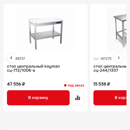
Арт.
148737
Арт.
147275
стол центральный kayman
стол центральны
сц-772/1006-а
сц-244/1307
47 556 ₽
15 538 ₽
под заказ
В корзину
В корз