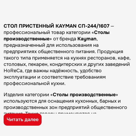
СТОЛ ПРИСТЕННЫЙ KAYMAN СП-244/1607
—
профессиональный товар категории «
Столы
производственные
» от бренда
Kayman
,
предназначенный для использования на
предприятиях общественного питания. Продукция
такого типа применяется на кухнях ресторанов, кафе,
столовых, пекарен, кондитерских и других заведений
HoReCa, где важны надёжность, удобство
эксплуатации и соответствие требованиям
профессиональной кухни.
Изделия категории «
Столы производственные
»
используются для оснащения кухонных, барных и
производственных зон предприятий общественного
питания. Такие товары применяются на
Читать далее
профессиональных кухнях ресторанов и кафе, в
столовых, пекарнях, кондитерских и на пищевых
производствах, где требуется качественное