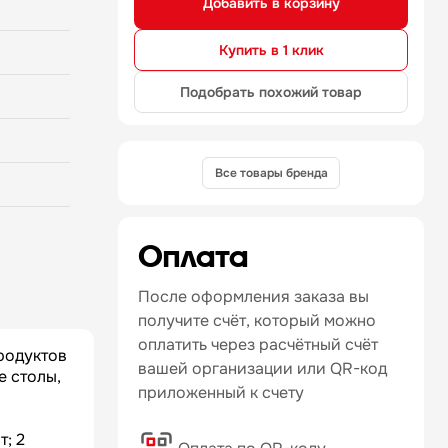
Добавить в корзину
блок —
 2 секция:
 ящик
Купить в 1 клик
Подобрать похожий товар
Все товары бренда
Оплата
После оформления заказа вы
получите счёт, который можно
оплатить через расчётный счёт
родуктов
вашей организации или QR-код
е столы,
приложенный к счету
т; 2