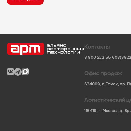
широкий ассортимент оборудования, кухонного 
поставки продукции от известных профессионал
сертифицированные товары от официальных по
помощь в подборе оборудования и инвентаря д
поставки для предприятий общественного питан
Характеристики товара
Контакты
Бренд
-
Kayman
8 800 222 55 60
8(3822
Мощность, кВт
-
0.6
Напряжение
-
220
Длина НЕТТО, мм
-
2200
Офис продаж
Ширина НЕТТО, мм
-
700
Высота НЕТТО, мм
-
850
634009, г. Томск, пр. Л
Вес НЕТТО, кг
-
130
Длина БРУТТО, мм
-
2410
Логистический ц
Ширина БРУТТО, мм
-
920
Высота БРУТТО, мм
-
1040
115419, г. Москва, д. 
Вес БРУТТО, кг
-
200
Страна
-
Россия
В нашем каталоге также представлены другие катег