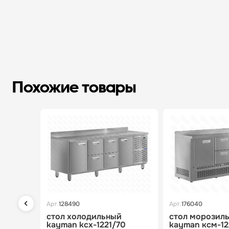
Похожие товары
Арт.
128490
Арт.
176040
стол холодильный
стол морозил
kayman kсх-1221/70
kayman ксм-12