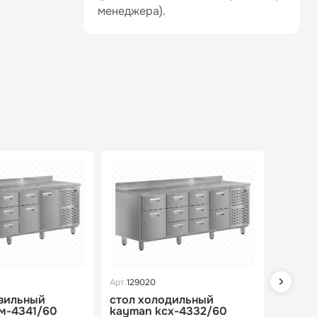
менеджера).
Арт.
129020
Арт.
1751
зильный
стол холодильный
стол 
м-4341/60
kayman kсх-4332/60
kayman