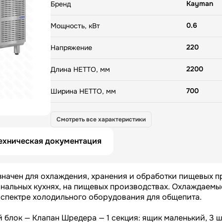
Тип оттайки: ТЭН — Терморегулятор: электронный 
Kayman
Бренд
Клапан Шредера — 1 секция: ящик маленький, 3 шт;
ящик маленький, 1шт, ящик большой, 1шт; 3 секция:
0.6
Мощность, кВт
маленький, 1шт, ящик большой, 1шт; 4 секция: ящик
маленький, 1шт, ящик большой, 1шт
220
Напряжение
2200
Длина НЕТТО, мм
700
Ширина НЕТТО, мм
850
Высота НЕТТО, мм
Смотреть все характеристики
130
Вес НЕТТО, кг
ехническая документация
2410
Длина БРУТТО, мм
начен для охлаждения, хранения и обработки пищевых п
920
Ширина БРУТТО, мм
иональных кухнях, на пищевых производствах. Охлаждаемы
спектре холодильного оборудования для общепита.
1040
Высота БРУТТО, мм
 блок — Клапан Шредера — 1 секция: ящик маленький, 3 ш
200