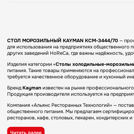
СТОЛ МОРОЗИЛЬНЫЙ KAYMAN КСМ-3444/70
— проф
для использования на предприятиях общественного пи
других заведений HoReCa, где важны надёжность, уд
Изделия категории «
Столы холодильные-морозильн
питания. Такие товары применяются на профессиональ
требуется качественное оборудование и кухонный ин
Бренд
Kayman
известен на рынке профессионального 
Продукция производителя используется на предприят
Компания «Альянс Ресторанных Технологий» — поста
общественного питания. Мы предлагаем сертифициро
ресторанов, кафе, столовых, пекарен, кондитерских 
Преимущества компании «Альянс Ресторанных Технол
Читать далее