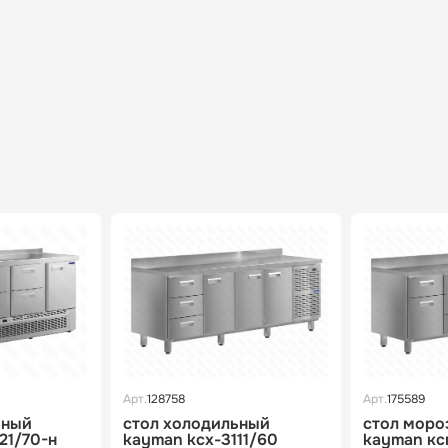
Арт.
128758
Арт.
175589
ьный
стол холодильный
стол моро
21/70-н
kayman kсх-3111/60
kayman кс