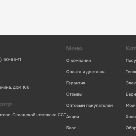
инвентаря и посуды для HoReCa
ьных брендов
ставщиков и дистрибьюторов
ля профессиональной кухни
ия по всей России
Меню
Кат
) 50-55-11
о компании
пос
оплата и доставка
теп
гарантия
эле
енина, дом 166
отзывы
бар
ентр
оптовым покупателям
мо
Бритово, Складской комплекс ССТ
акции
хол
блог
обо
ории профессионального оборудования для оснащения пр