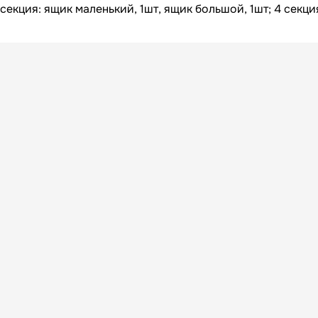
Вес БРУТТО, кг
 секция: ящик маленький, 1шт, ящик большой, 1шт; 4 секци
Россия
Страна