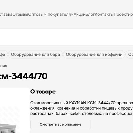
ставка
Отзывы
Оптовым покупателям
Акции
Блог
Контакты
Проектир
афе
оборудование для бара
оборудование для кофейни
ьные
см-3444/70
О товаре
Стол морозильный KAYMAN KСМ-3444/70 предназ
охлаждения, хранения и обработки пищевых проду
ресторанах, барах, кафе, столовых, на профессио
кухнях, на пищевых производствах. Охлаждаемые 
являются востребованными изделиями в широком
Смотреть все описание
холодильного оборудования для общепита. Особенности: —