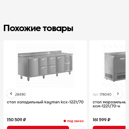
Похожие товары
Арт.
128490
Арт.
176040
стол холодильный kayman kсх-1221/70
стол морозильны
ксм-1221/70-н
150 509 ₽
161 599 ₽
под заказ