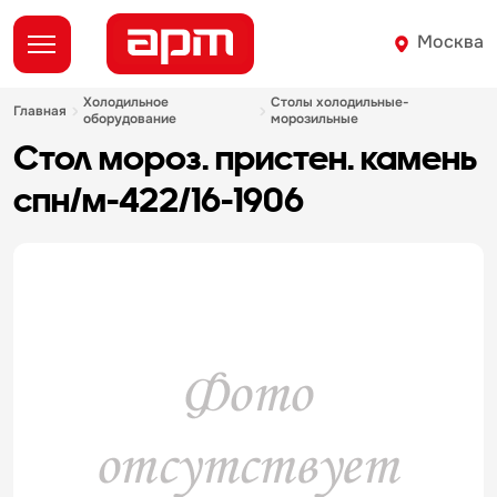
Москва
холодильное
столы холодильные-
главная
оборудование
морозильные
стол мороз. пристен. камень
спн/м-422/16-1906