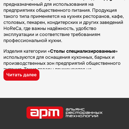
предназначенный для использования на
предприятиях общественного питания. Продукция
такого типа применяется на кухнях ресторанов, кафе,
столовых, пекарен, кондитерских и других заведений
HoReCa, где важны надёжность, удобство
эксплуатации и соответствие требованиям
профессиональной кухни.
Изделия категории «
Столы специализированные
»
используются для оснащения кухонных, барных и
производственных зон предприятий общественного
питания. Такие товары применяются на
Читать далее
профессиональных кухнях ресторанов и кафе, в
столовых, пекарнях, кондитерских и на пищевых
производствах, где требуется качественное
оборудование и кухонный инвентарь для ежедневной
работы.
Бренд
Happy Chef
известен на рынке
профессионального оборудования и кухонного
инвентаря благодаря качеству изготовления,
надежности и практичности. Продукция