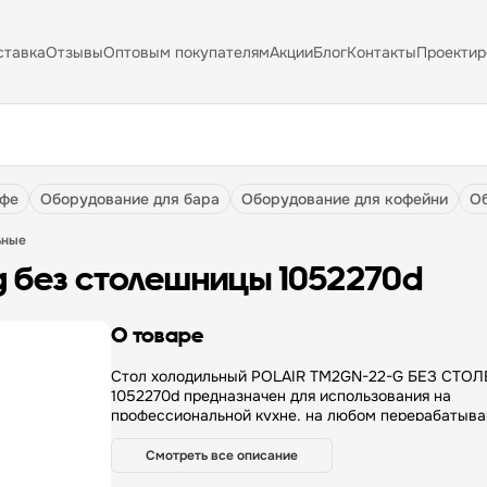
ставка
Отзывы
Оптовым покупателям
Акции
Блог
Контакты
Проектир
афе
оборудование для бара
оборудование для кофейни
ьные
2-g без столешницы 1052270d
О товаре
Стол холодильный POLAIR TM2GN-22-G БЕЗ СТОЛЕШНИЦЫ
1052270d предназначен для использования на
профессиональной кухне, на любом перерабатыв
предприятии, в пекарне, на кондитерском произво
кафетерии, на фуд-корте, а также в магазинах, от
Смотреть все описание
супермаркета до продуктового бутика. Особеннос