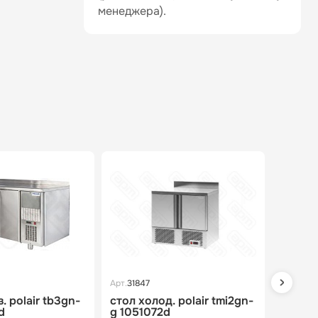
менеджера).
Арт.
31847
Арт.
1278
. polair tb3gn-
стол холод. polair tmi2gn-
стол х
d
g 1051072d
10513