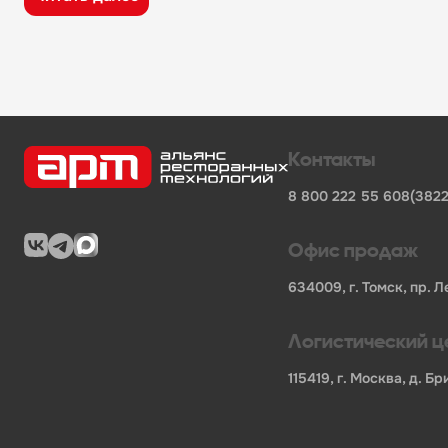
широкий ассортимент оборудования, кухонного 
поставки продукции от известных профессионал
сертифицированные товары от официальных по
помощь в подборе оборудования и инвентаря д
поставки для предприятий общественного питан
Характеристики товара
Контакты
Бренд
-
Polair
8 800 222 55 60
8(3822
Код производителя
-
1052270d
Мощность, кВт
-
0.35
Напряжение
-
220
Офис продаж
Длина НЕТТО, мм
-
1200
Ширина НЕТТО, мм
-
705
634009, г. Томск, пр. Л
Высота НЕТТО, мм
-
810
Вес НЕТТО, кг
-
125
Логистический ц
Длина БРУТТО, мм
-
1300
Ширина БРУТТО, мм
-
815
115419, г. Москва, д. 
Высота БРУТТО, мм
-
1045
Вес БРУТТО, кг
-
140
Страна
-
Россия