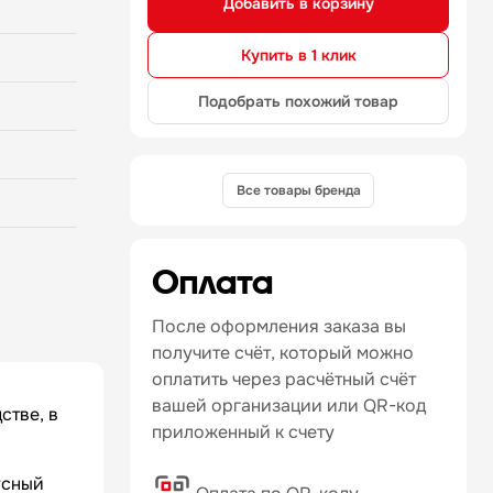
Добавить в корзину
 Ручки
ный изгиб
гат,
Купить в 1 клик
ь защиты
словия
Подобрать похожий товар
Все товары бренда
Оплата
После оформления заказа вы
получите счёт, который можно
оплатить через расчётный счёт
вашей организации или QR-код
стве, в
приложенный к счету
усный