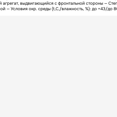
Высота БРУТТО, мм
 агрегат, выдвигающийся с фронтальной стороны — Сте
й — Условия окр. среды (t,C,/влажность, %): до +43/до 8
140
Вес БРУТТО, кг
Россия
Страна
1095
Гарантия