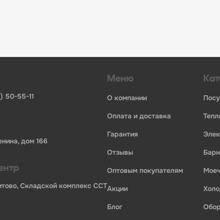
инвентаря и посуды для HoReCa
ьных брендов
ставщиков и дистрибьюторов
ля профессиональной кухни
ия по всей России
Меню
Кат
) 50-55-11
о компании
пос
оплата и доставка
теп
гарантия
эле
енина, дом 166
отзывы
бар
ентр
оптовым покупателям
мо
Бритово, Складской комплекс ССТ
акции
хол
блог
обо