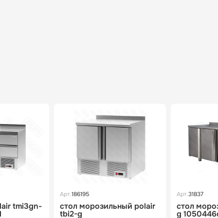
Арт.
186195
Арт.
31837
lair tmi3gn-
стол морозильный polair
стол мороз
d
tbi2-g
g 1050446