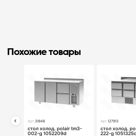
Похожие товары
Арт.
31848
Арт.
127913
стол холод. polair tm3-
стол холод. po
002-g 1052209d
222-g 1051325