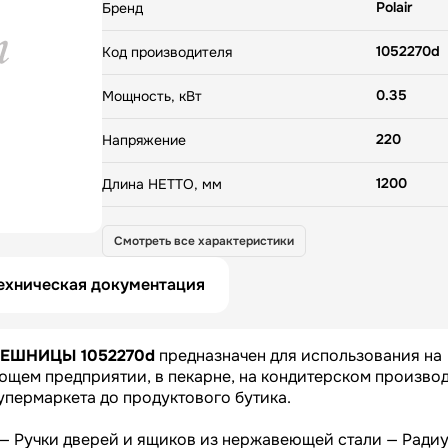
Обшивки корпуса, дверей и ящиков: нерж. cталь —
Polair
Бренд
дверей и ящиков из нержавеющей стали — Радиус
фронтального края столешницы — Модульный агре
1052270d
Код производителя
выдвигающийся с фронтальной стороны — Степен
IP24 — Корпус – монолитный, цельнозаливной — У
0.35
окр. среды (t,C,/влажность, %): до +43/до 80
Мощность, кВт
220
Напряжение
1200
Длина НЕТТО, мм
705
Ширина НЕТТО, мм
Смотреть все характеристики
810
Высота НЕТТО, мм
ехническая документация
125
Вес НЕТТО, кг
ЛЕШНИЦЫ 1052270d
предназначен для использования на
1300
Длина БРУТТО, мм
щем предприятии, в пекарне, на кондитерском производ
супермаркета до продуктового бутика.
815
Ширина БРУТТО, мм
ь — Ручки дверей и ящиков из нержавеющей стали — Ради
1045